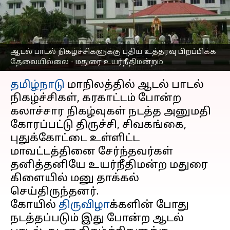
தேவையில்லை - மதுரை
உயர்நீதிமன்றம்
எழுதியவர்
Jun 01, 2023
07:13 pm
Nivetha P
ஆடல் பாடல் நிகழ்ச்சிகளுக்கு புதிய உத்தரவு பிறப்பிக்க
தேவையில்லை - மதுரை உயர்நீதிமன்றம்
செய்தி முன்னோட்டம்
தமிழ்நாடு
மாநிலத்தில் ஆடல் பாடல்
நிகழ்ச்சிகள், கரகாட்டம் போன்ற
கலாச்சார நிகழ்வுகள் நடத்த அனுமதி
கோரப்பட்டு திருச்சி, சிவகங்கை,
புதுக்கோட்டை உள்ளிட்ட
மாவட்டத்தினை சேர்ந்தவர்கள்
தனித்தனியே உயர்நீதிமன்ற மதுரை
கிளையில் மனு தாக்கல்
செய்திருந்தனர்.
கோயில்
திருவிழா
க்களின் போது
நடத்தப்படும் இது போன்ற ஆடல்