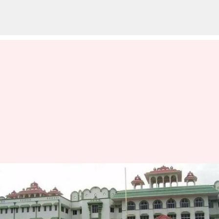
ஆடல் பாடல்
நிகழ்ச்சிகளுக்கு புதிய
உத்தரவு பிறப்பிக்க