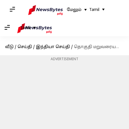
மேலும்
Tamil
Tamil
வீடு
/
செய்தி
/
இந்தியா செய்தி
/
தொகுதி மறுவரையறைக்கான அடுத்த கூட்டம் ஹைதராபாத்தில் நடைபெறும் என அறிவிப்பு
ADVERTISEMENT