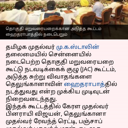
ஹைதராபாத்தில்
நடைபெறும் என அறிவிப்பு
எழுதியவர்
Mar 22, 2025
04:03 pm
Sekar Chinnappan
தொகுதி மறுவரையறைக்கான அடுத்த கூட்டம்
ஹைதராபாத்தில் நடைபெறும்
செய்தி முன்னோட்டம்
தமிழக முதல்வர்
மு.க.ஸ்டாலின்
தலைமையில் சென்னையில்
நடைபெற்ற தொகுதி மறுவரையறை
கூட்டு நடவடிக்கைக் குழு (JAC) கூட்டம்,
அடுத்த சுற்று விவாதங்களை
தெலுங்கானாவின்
ஹைதராபாத்
தில்
நடத்துவது என்ற முக்கிய முடிவுடன்
நிறைவடைந்தது.
இந்தக் கூட்டத்தில் கேரள முதல்வர்
பினராயி விஜயன், தெலுங்கானா
முதல்வர் ரேவந்த் ரெட்டி, பஞ்சாப்