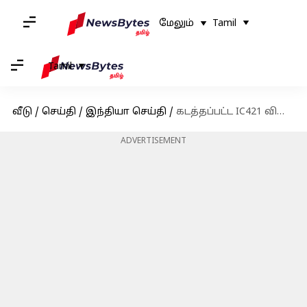
மேலும்
Tamil
Tamil
வீடு
/
செய்தி
/
இந்தியா செய்தி
/
கடத்தப்பட்ட IC421 விமானத்தில் எனது தந்தை இருந்தார்: வெளியுறவுத்துறை அமைச்சர் ஜெய்சங்கர் அதிர்ச்சி தகவல்!
ADVERTISEMENT