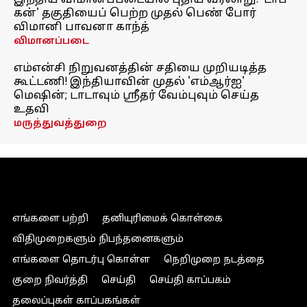
இந்திய விமானப்படையில் புதிய வரலாறு! 'டாப்
கன்' தகுதியைப் பெற்ற முதல் பெண் போர்
விமானி பாவனா காந்த்
விமானப்படை
எம்என்சி நிறுவனத்தின் சதியை முறியடித்த
கூட்டணி! இந்தியாவின் முதல் 'எம்ஆர்ஐ'
மெஷின்; டாடாவும் ஸ்ரீதர் வேம்புவும் செய்த
உதவி
மருத்துவத்துறை
எங்களை பற்றி
தனியுரிமைக் கொள்கை
விதிமுறைகளும் நிபந்தனைகளும்
எங்களை தொடர்பு கொள்ள
நெறிமுறை நடத்தை
குறை நிவர்த்தி
செய்தி
செய்தி காப்பகம்
தலைப்புகள் காப்பகங்கள்