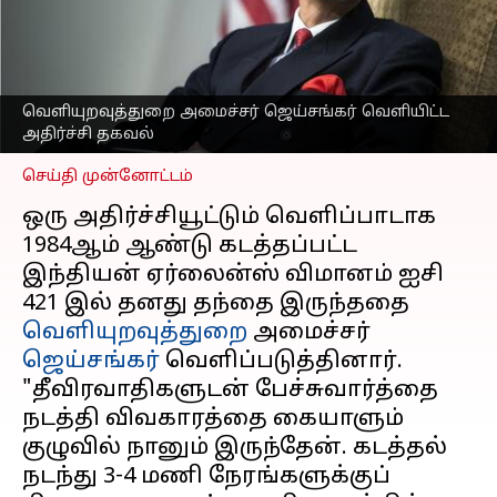
வெளியுறவுத்துறை
அமைச்சர் ஜெய்சங்கர்
அதிர்ச்சி தகவல்!
எழுதியவர்
Sep 13, 2024
06:30 pm
வெளியுறவுத்துறை அமைச்சர் ஜெய்சங்கர் வெளியிட்ட
Venkatalakshmi V
அதிர்ச்சி தகவல்
செய்தி முன்னோட்டம்
ஒரு அதிர்ச்சியூட்டும் வெளிப்பாடாக
1984ஆம் ஆண்டு கடத்தப்பட்ட
இந்தியன் ஏர்லைன்ஸ் விமானம் ஐசி
421 இல் தனது தந்தை இருந்ததை
வெளியுறவுத்துறை
அமைச்சர்
ஜெய்சங்கர்
வெளிப்படுத்தினார்.
"தீவிரவாதிகளுடன் பேச்சுவார்த்தை
நடத்தி விவகாரத்தை கையாளும்
குழுவில் நானும் இருந்தேன். கடத்தல்
நடந்து 3-4 மணி நேரங்களுக்குப்