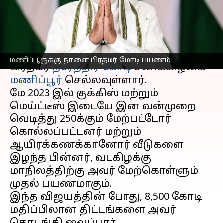
பிரதமர் மோடி பயணம்
எழுதியவர்
Sep 12, 2025
03:23 pm
Venkatalakshmi V
செய்தி முன்னோட்டம்
மணிப்பூருக்கு நாளை பிரதமர் மோடி பயணம்
பிரதமர்
நரேந்திர மோடி
சனிக்கிழமை
மணிப்பூர்
செல்லவுள்ளார்.
மே 2023 இல் குக்கிஸ் மற்றும்
மெய்ட்டீஸ் இடையே இன வன்முறை
வெடித்து 250க்கும் மேற்பட்டோர்
கொல்லப்பட்டனர் மற்றும்
ஆயிரக்கணக்கானோர் வீடுகளை
இழந்த பின்னர், வடகிழக்கு
மாநிலத்திற்கு அவர் மேற்கொள்ளும்
முதல் பயணமாகும்.
இந்த விஜயத்தின் போது, ​​₹8,500 கோடி
மதிப்பிலான திட்டங்களை அவர்