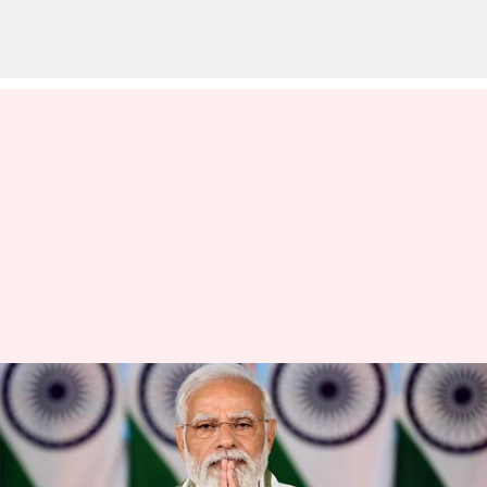
மோதல்களால்
பாதிக்கப்பட்ட
மணிப்பூருக்கு நாளை