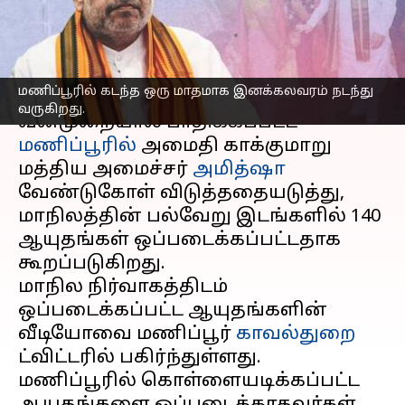
ஒப்படைக்கப்பட்டது
எழுதியவர்
Jun 02, 2023
03:33 pm
Sindhuja SM
செய்தி முன்னோட்டம்
மணிப்பூரில் கடந்த ஒரு மாதமாக இனக்கலவரம் நடந்து
வருகிறது.
வன்முறையால் பாதிக்கப்பட்ட
மணிப்பூரில்
அமைதி காக்குமாறு
மத்திய அமைச்சர்
அமித்ஷா
வேண்டுகோள் விடுத்ததையடுத்து,
மாநிலத்தின் பல்வேறு இடங்களில் 140
ஆயுதங்கள் ஒப்படைக்கப்பட்டதாக
கூறப்படுகிறது.
மாநில நிர்வாகத்திடம்
ஒப்படைக்கப்பட்ட ஆயுதங்களின்
வீடியோவை மணிப்பூர்
காவல்துறை
ட்விட்டரில் பகிர்ந்துள்ளது.
மணிப்பூரில் கொள்ளையடிக்கப்பட்ட