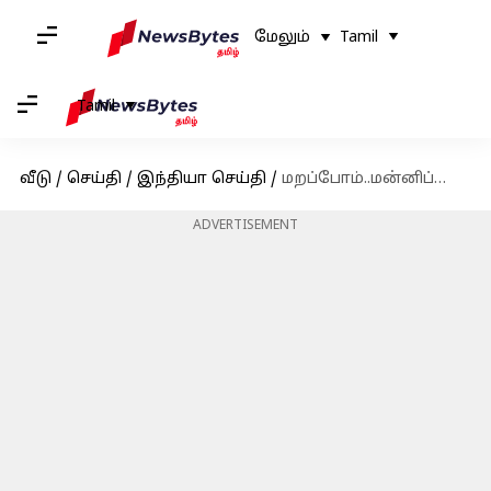
மேலும்
Tamil
Tamil
வீடு
/
செய்தி
/
இந்தியா செய்தி
/
மறப்போம்..மன்னிப்போம்: மணிப்பூர் வன்முறைக்கு மன்னிப்பு கோரிய முதல்வர் பிரேன் சிங்
ADVERTISEMENT