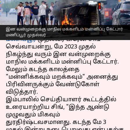
முதல்வர் பிரேன் சிங்
எழுதியவர்
Dec 31, 2024
05:03 pm
Venkatalakshmi V
செய்தி முன்னோட்டம்
இன வன்முறைக்கு மாநில மக்களிடம் மன்னிப்பு கேட்டார்
மணிப்பூர் முதல்வர்
மணிப்பூர்
முதல்வர் பிரேன் சிங்
செவ்வாயன்று, மே 2023 முதல்
நிகழ்ந்து வரும் இன வன்முறைக்கு
மாநில மக்களிடம் மன்னிப்பு கேட்டார்.
மேலும் கடந்த காலத்தை
"மன்னிக்கவும் மறக்கவும்" அனைத்து
பிரிவினருக்கும் வேண்டுகோள்
விடுத்தார்.
இம்பாலில் செய்தியாளர் கூட்டத்தில்
உரையாற்றிய சிங், "இந்த ஆண்டு
முழுவதும் மிகவும்
துரதிர்ஷ்டவசமானது. கடந்த மே 3