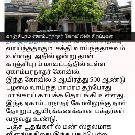
சிறப்புகள்
எழுதியவர்
Apr 18, 2023
05:01 pm
Siranjeevi
செய்தி முன்னோட்டம்
காஞ்சிபுரம் ஏகாம்பரநாதர் கோவிலின் சிறப்புகள்
தமிழகத்தில்
பல கோவில்கள் சிறப்பு
வாய்ந்ததாகும், சக்தி வாய்ந்ததாகவும்
உள்ளது. அதில் ஒன்று தான்
காஞ்சிபுரம் மாவட்டத்தில் உள்ள
ஏகாம்பரநாதர் கோவில்.
இந்த கோவில் 3 ஆயிரத்து 500 ஆண்டு
பழமை வாய்ந்த மாமரம் தற்போது
மாங்காய் காய்க்க தொடங்கி உள்ளது.
இந்த ஏகாம்பரநாதர் கோவிலுக்கு நாள்
தோறும் ஆயிரக்கணக்கான பக்தர்கள்
வருவது உண்டு.
பஞ்ச பூதங்களில் மண் ஸ்தலமாக