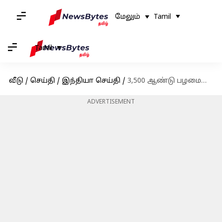
மேலும்
Tamil
Tamil
வீடு
/
செய்தி
/
இந்தியா செய்தி
/
3,500 ஆண்டு பழமையான மாமரம் - காஞ்சிபுரம் ஏகாம்பரநாதர் கோவிலின் சிறப்புகள்
ADVERTISEMENT