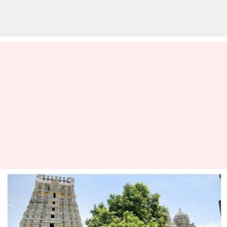
3,500 ஆண்டு பழமையான
மாமரம் - காஞ்சிபுரம்
ஏகாம்பரநாதர் கோவிலின்