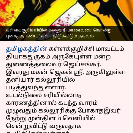
நண்பர்கள் - திடுக்கிடும்
தகவல்
எழுதியவர்
Mar 27, 2023
06:59 pm
Nivetha P
கள்ளக்குறிச்சியில் கல்லூரி மாணவரை கொன்று
புதைத்த நண்பர்கள் - திடுக்கிடும் தகவல்
செய்தி முன்னோட்டம்
தமிழகத்தின்
கள்ளக்குறிச்சி மாவட்டம்
தியாகதுருகம் அருகேயுள்ள மன்ற
துணைத்தலைவர் ஜெய்சங்கர்.
இவரது மகன் ஜெகன்ஸ்ரீ, அருகிலுள்ள
தனியார் கல்லூரியில்
படித்துவந்துள்ளார்.
உடல்நிலை சரியில்லாத
காரணத்தினால் கடந்த வாரம்
முழுவதும் கல்லூரிக்கு போகாதஇவர்
நேற்று முன்தினம் வெளியில்
சென்றுவிட்டு வருவதாக