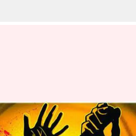
கள்ளக்குறிச்சியில்
கல்லூரி மாணவரை
கொன்று புதைத்த