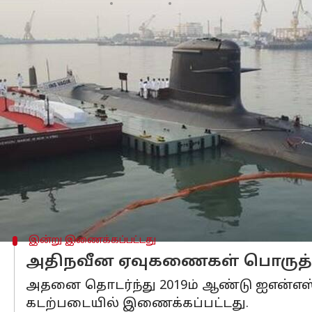
எழுதியவர்
Jan 23, 2023
07:06 pm
Nivetha P
செய்தி முன்னோட்டம்
இந்திய
கடற்படையில் தற்போது 150க்கும்
எண்ணிக்கையை 200ஆக உயர்த்த மத்திய 
அதே போல், கடற்படையில் 17 நீர்மூழ்கி 
இதில் 2 நீர்மூழ்கி கப்பல்கள் அணு ஆயு
கடந்த 2005ம் ஆண்டு பிரான்சின் நேவல் க
செய்தது.
அதன் படி, கடந்த 2007ம் ஆண்டு மும்பை க
இன்று இணைக்கப்பட்டது
அதிநவீன ஏவுகணைகள் பொருத்தப
அதனை தொடர்ந்து 2019ம் ஆண்டு ஐஎன்எஸ் 
கடற்படையில் இணைக்கப்பட்டது.