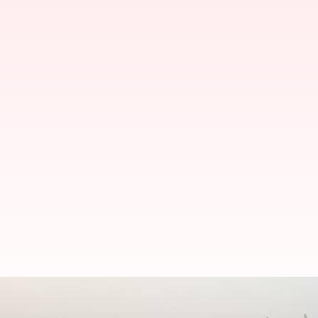
இந்திய கடற்படையில் ஐஎன்எஸ