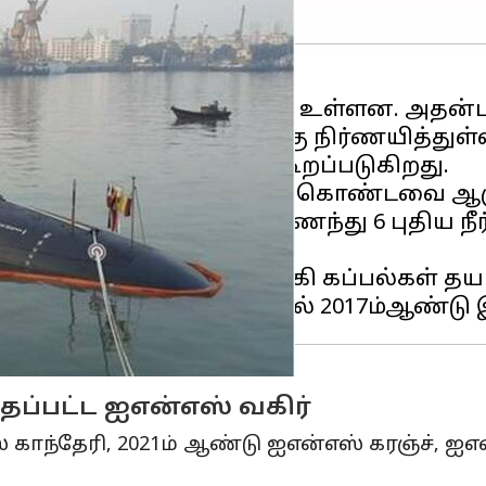
 மேற்பட்ட போர் கப்பல்கள் உள்ளன. அதன்பட
பாதுகாப்பு துறை இலக்கு நிர்ணயித்துள்
கப்பல்கள் உள்ளன என்று கூறப்படுகிறது.
த தாக்குதல் நடத்தும் திறன் கொண்டவை ஆக
்ரூப் நிறுவனத்துடன் இணைந்து 6 புதிய நீ
ட்டுமான தளத்தில் நீர்மூழ்கி கப்பல்கள் தய
்பட்ட ஐஎன்எஸ் வகிர்
காந்தேரி, 2021ம் ஆண்டு ஐஎன்எஸ் கரஞ்ச், ஐ