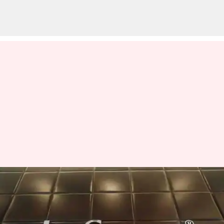
காலாண்டு முடிவுகளை
வெளியிட்டது
இன்ஃபோசிஸ்!