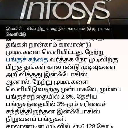
எழுதியவர்
Apr 14, 2023
01:29 pm
Prasanna Venkatesh
செய்தி முன்னோட்டம்
இன்ஃபோசிஸ் நிறுவனத்தின் காலாண்டு முடிவுகள்
டிசிஎஸ் நிறுவனத்தைத் தொடர்ந்து
வெளியீடு
இன்ஃபோசிஸ் நிறுவனம், நேற்று
தங்கள் நான்காம் காலாண்டு
முடிவுகளை வெளியிட்டது. நேற்று
பங்குச் சந்தை
வர்த்தக நேர முடிவிற்கு
பிறகு தங்கள் காலாண்டு முடிவுகளை
அறிவித்தது இன்ஃபோசிஸ்.
ஆனால், நேற்று முடிவுகளை
வெளியிடுவதற்கு முன்பாகவே, மும்பை
பங்குச்சந்தையில் 2.8%, தேசிய
பங்குசந்தையில் 3%-மும் சரிவைச்
சந்தித்திருந்தன இன்ஃபோசிஸ்
நிறுவனப் பங்குகள்.
காலாண்டின் முடிவில், ரூ.6,128 கோடி