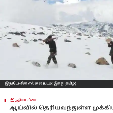
எழுதியவர்
Dec 18, 2022
11:31 am
Sindhuja SM
செய்தி முன்னோட்டம்
இந்திய-சீன எல்லை பிரச்சனைகளுக்கு 
லோக்கல் சர்க்கிள்ஸ் அமைப்பு நடத்திய
2020ஆம் ஆண்டின் தொடக்கத்தில் இருந்
பனிப்போர் நிலவி வருகிறது.
2020ஆம் ஆண்டு தொடக்கத்தில் இரு ந
தொடர்ந்து, இந்திய-சீன எல்லைப் பகுதி
சமீபமாக, கடந்த வாரம் அருணாச்சல பிரதே
சண்டையிட்டு விரட்டி அடித்திருக்கின்றனர
இது போன்ற சம்பவங்களுக்கு பிறகு 10ல்
இந்திய-சீன எல்லை (படம்: இந்து தமிழ்)
இந்தியா சீனா
ஆய்வில் தெரியவந்துள்ள முக்கி