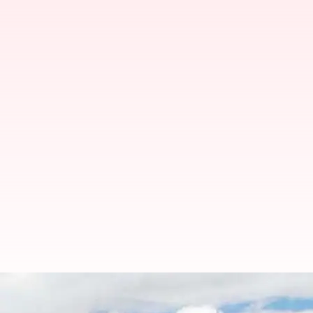
சீன பொருட்களுக்கு 'நோ' ச