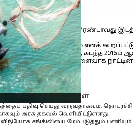
ும் நாடுகளில்
இந்தியா
இரண்டாவது இடத்
ிப்பு தற்போது 8 சதவீதம் எனக் கூறப்பட்ட
ிட்டுள்ள அறிக்கையில், கடந்த 2015ம் ஆண
ங்கியுள்ளதாகவும், இதன் விளைவாக நாட்டின் 
ிகப்படுத்த திட்டங்கள்
த்தைப் பதிவு செய்து வருவதாகவும், தொடர்ச்சி
தாகவும் அரசு தகவல் வெளியிட்டுள்ளது.
விநியோக சங்கிலியை மேம்படுத்தும் பணியும்