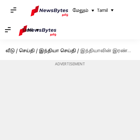
மேலும்
Tamil
Tamil
வீடு
/
செய்தி
/
இந்தியா செய்தி
/
இந்தியாவின் இரண்டாவது அணுசக்தி நீர்மூழ்கி கப்பலை இன்று நாட்டுக்கு அர்ப்பணிக்கிறார் அமைச்சர் ராஜ்நாத் சிங்
ADVERTISEMENT