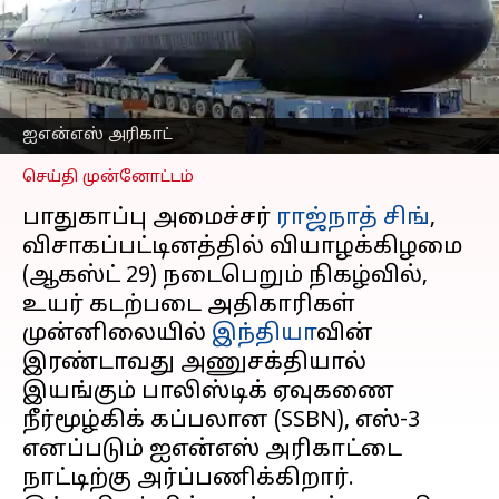
நாட்டுக்கு
அர்ப்பணிக்கிறார்
அமைச்சர் ராஜ்நாத் சிங்
எழுதியவர்
Aug 29, 2024
10:50 am
Sekar Chinnappan
ஐஎன்எஸ் அரிகாட்
செய்தி முன்னோட்டம்
பாதுகாப்பு அமைச்சர்
ராஜ்நாத் சிங்
,
விசாகப்பட்டினத்தில் வியாழக்கிழமை
(ஆகஸ்ட் 29) நடைபெறும் நிகழ்வில்,
உயர் கடற்படை அதிகாரிகள்
முன்னிலையில்
இந்தியா
வின்
இரண்டாவது அணுசக்தியால்
இயங்கும் பாலிஸ்டிக் ஏவுகணை
நீர்மூழ்கிக் கப்பலான (SSBN), எஸ்-3
எனப்படும் ஐஎன்எஸ் அரிகாட்டை
நாட்டிற்கு அர்ப்பணிக்கிறார்.