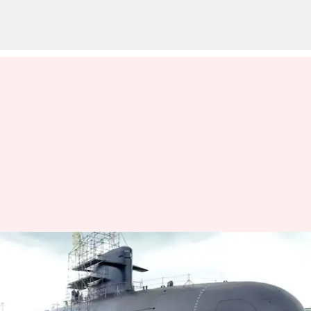
இந்தியாவின்
இரண்டாவது அணுசக்தி
நீர்மூழ்கி கப்பலை இன்று