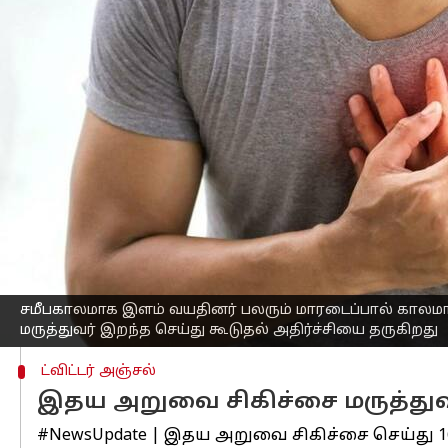
எழுதியவர்
Jun 07, 2023
05:27 pm
Venkatalakshmi V
செய்தி முன்னோட்டம்
குஜராத் மாநிலம் ஜாம்நகரை சேர்ந்தவர
சிகிச்சை மருத்துவராக அறியப்பட்டவர்.
இதுவரை அவர், 16,000 இதய அறுவை சிக
மாரடைப்பால் காலமான செய்தி, அந்த ஊர்
அவருக்கு வயது 41 என்பது கூடுதல் அதிர்
நேற்று இரவு, கௌரவ் காந்தி வழக்கம் போ
ஆனால், இன்று காலை வெகுநேரம் ஆகி
சென்றுள்ளார்.
சமீபகாலமாக இளம் வயதினர் பலரும் மாரடைப்பால் காலமா
மருத்துவர் இறந்த செய்து கூடுதல் அதிர்ச்சியை தருகிறது
ட்விட்டர் அஞ்சல்
இதய அறுவை சிகிச்சை மருத்துவ
#NewsUpdate
| இதய அறுவை சிகிச்சை செய்து 16,