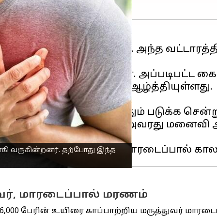
் மருத்துவர் கௌரவ் காந்தி. அந்த வட்
ிச்சைகளை செய்துள்ளார். அப்படிபட்ட கை
 மக்களை அதிர்ச்சியில் ஆழ்த்தியுள்ளது.
ச்சி.
ல, இரவு உணவு முடிந்ததும் படுக்க சென்ற
யும் எழவே இல்லையென அவரது மனைவி அரு
கி வருகின்றனர். தற்போது இந்த
ர், மாரடைப்பால் மரணம்
000 பேரின் உயிரை காப்பாற்றிய மருத்துவர் மாரடைப்