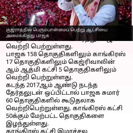
எழுதியவர்
Dec 11, 2022
08:14 pm
Sindhuja SM
செய்தி முன்னோட்டம்
குஜராத்தில் பெரும்பான்மைப் பெற்று ஆட்சியை
குஜராத் மாநிலத்தில்
அமைக்கிறது பாஜக
பெரும்பான்மையைப் பிடித்து பாஜக
வெற்றி பெற்றுள்ளது.
பாஜக 158 தொகுதிகளிலும் காங்கிரஸ்
17 தொகுதிகளிலும் கெஜ்ரிவாலின்
ஆம் ஆத்மி கட்சி 5 தொகுதிகளிலும்
வெற்றி பெற்றுள்ளது.
கடந்த 2017ஆம் ஆண்டு நடந்த
தேர்தலுடன் ஒப்பிட்டால் பாஜக சுமார்
60 தொகுதிகளில் கூடுதலாக
வெற்றிபெற்றுள்ளது. காங்கிரஸ் கட்சி
50க்கும் மேற்பட்ட தொகுதிகளை
இழந்துள்ளது.
காங்கிரஸ் கட்சி இமாச்சல