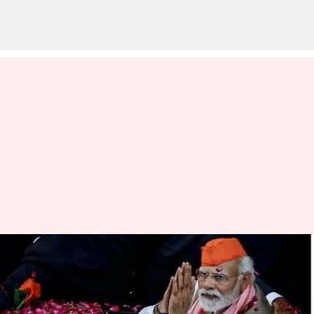
குஜராத் தேர்தல் முடிவுகள்:
வெற்றி வாகை சூடிய
பாஜக!