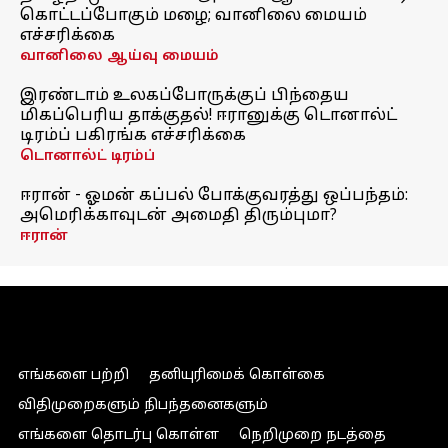
கொட்டப்போகும் மழை; வானிலை மையம்
எச்சரிக்கை
வானிலை ஆய்வு மையம்
இரண்டாம் உலகப்போருக்குப் பிந்தைய
மிகப்பெரிய தாக்குதல்! ஈரானுக்கு டொனால்ட்
டிரம்ப் பகிரங்க எச்சரிக்கை
டொனால்ட் டிரம்ப்
ஈரான் - ஓமன் கப்பல் போக்குவரத்து ஒப்பந்தம்:
அமெரிக்காவுடன் அமைதி திரும்புமா?
ஈரான்
எங்களை பற்றி
தனியுரிமைக் கொள்கை
விதிமுறைகளும் நிபந்தனைகளும்
எங்களை தொடர்பு கொள்ள
நெறிமுறை நடத்தை