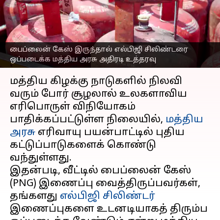
எல்பிஜியை சரண்டர்
செய்ய வேண்டும்
எழுதியவர்
Mar 15, 2026
08:53 am
Sekar Chinnappan
பைப்லைன் கேஸ் இருந்தால் எல்பிஜி சிலிண்டரை
ஒப்படைக்க மத்திய அரசு அதிரடி உத்தரவு
செய்தி முன்னோட்டம்
மத்திய கிழக்கு நாடுகளில் நிலவி
வரும் போர் சூழலால் உலகளாவிய
எரிபொருள் விநியோகம்
பாதிக்கப்பட்டுள்ள நிலையில்,
மத்திய
அரசு
எரிவாயு பயன்பாட்டில் புதிய
கட்டுப்பாடுகளைக் கொண்டு
வந்துள்ளது.
இதன்படி, வீட்டில் பைப்லைன் கேஸ்
(PNG) இணைப்பு வைத்திருப்பவர்கள்,
தங்களது
எல்பிஜி சிலிண்டர்
இணைப்புகளை உடனடியாகத் திரும்ப