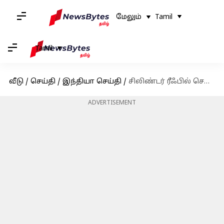
மேலும்
Tamil
Tamil
வீடு
/
செய்தி
/
இந்தியா செய்தி
/
சிலிண்டர் ரீஃபில் செய்யத் தடை! PNG இணைப்பு உள்ளவர்கள் உடனடியாக எல்பிஜியை சரண்டர் செய்ய வேண்டும்
ADVERTISEMENT