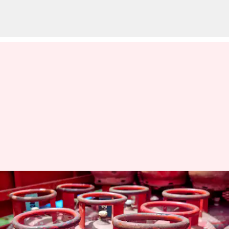
சிலிண்டர் ரீஃபில் செய்யத்
தடை! PNG இணைப்பு
உள்ளவர்கள் உடனடியாக