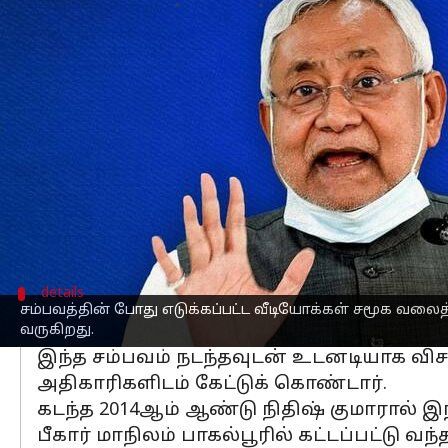
எழுதியவர்
Jun 05, 2023
03:11 pm
Sindhuja SM
செய்தி முன்னோட்டம்
பீகாரில்
கங்கை நதியின் மீது ரூ.1,700 கோ
சம்பவத்தின் போது எடுக்கப்பட்ட வீடி
இந்நிலையில், இது குறித்து அம்மாநில முத
"நேற்று இடிந்து விழுந்த அதே பாலம், கட
அதிகாரிகளுக்கு உத்தரவிட்டுள்ளேன். இது
details
சம்பவத்தின் போது எடுக்கப்பட்ட வீடியோக்கள் சமூக வல
மாநில அரசுக்கும் பாஜகவுக்கும் 
வருகிறது.
இந்த சம்பவம் நடந்தவுடன் உடனடியாக விச
அதிகாரிகளிடம் கேட்டுக் கொண்டார்.
கடந்த 2014ஆம் ஆண்டு நிதிஷ் குமாரால் இந
பீகார் மாநிலம் பாகல்பூரில் கட்டப்பட்டு வந