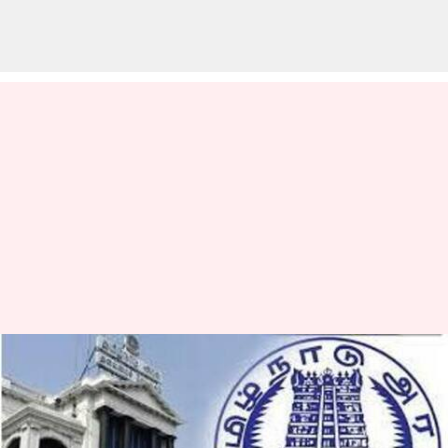
தமிழகத்தில்
புகைப்படத்துடன் கூடிய
ஜாதி சான்றிதழ் என