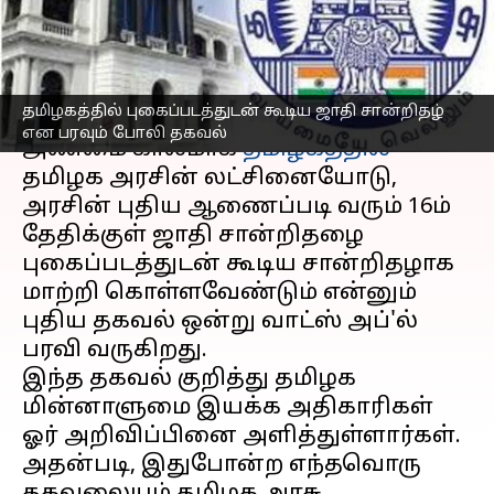
பரவும் போலி தகவல்
எழுதியவர்
Apr 04, 2023
12:28 pm
Nivetha P
செய்தி முன்னோட்டம்
தமிழகத்தில் புகைப்படத்துடன் கூடிய ஜாதி சான்றிதழ்
என பரவும் போலி தகவல்
அண்மை காலமாக
தமிழகத்தில்
தமிழக அரசின் லட்சினையோடு,
அரசின் புதிய ஆணைப்படி வரும் 16ம்
தேதிக்குள் ஜாதி சான்றிதழை
புகைப்படத்துடன் கூடிய சான்றிதழாக
மாற்றி கொள்ளவேண்டும் என்னும்
புதிய தகவல் ஒன்று வாட்ஸ் அப்'ல்
பரவி வருகிறது.
இந்த தகவல் குறித்து தமிழக
மின்னாளுமை இயக்க அதிகாரிகள்
ஓர் அறிவிப்பினை அளித்துள்ளார்கள்.
அதன்படி, இதுபோன்ற எந்தவொரு