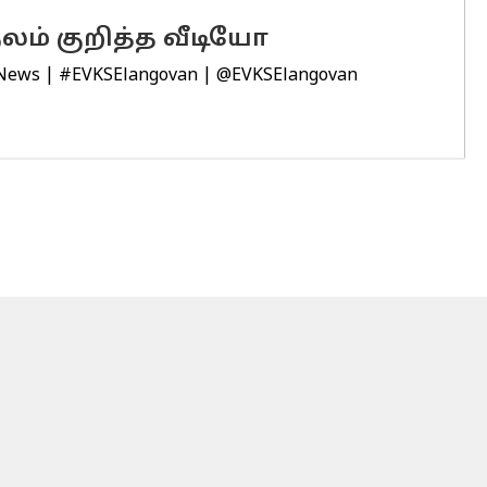
லம் குறித்த வீடியோ
News
|
#EVKSElangovan
|
@EVKSElangovan