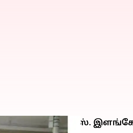
.எல்.ஏ. ஈ.வி.கே.எஸ். இளங்