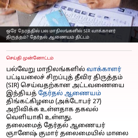
தேர்தல் ஆணையம்
நாளை பத்திரிகையாளர்
சந்திப்பில் அறிவிக்க
வாய்ப்பு
ஒரே நேரத்தில் பல மாநிலங்களில் SIR வாக்காளர்
திருத்தம்? தேர்தல் ஆணையம் திட்டம்
எழுதியவர்
Oct 26, 2025
07:45 pm
Sekar Chinnappan
செய்தி முன்னோட்டம்
பல்வேறு மாநிலங்களில்
வாக்காளர்
பட்டியலைச் சிறப்புத் தீவிர திருத்தம்
(SIR) செய்வதற்கான அட்டவணையை
இந்தியத்
தேர்தல் ஆணையம்
திங்கட்கிழமை (அக்டோபர் 27)
அறிவிக்க உள்ளதாக தகவல்
வெளியாகி உள்ளது.
தலைமைத் தேர்தல் ஆணையர்
ஞானேஷ் குமார் தலைமையில் மாலை