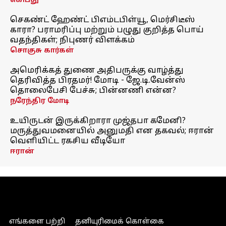
எகிப்து
செகண்ட் ஹேண்ட் பிஎம்டபிள்யூ, மெர்சிடீஸ்
காரா? பராமரிப்பு மற்றும் பழுது குறித்த பொய்
வதந்திகள்; நிபுணர் விளக்கம்
சொகுசு கார்கள்
அமெரிக்கத் துணை அதிபருக்கு வாழ்த்து
தெரிவித்த பிரதமர்! மோடி - ஜே.டி.வேன்ஸ்
தொலைபேசி பேச்சு; பின்னணி என்ன?
நரேந்திர மோடி
உயிருடன் இருக்கிறாரா முஜ்தபா கமேனி?
மருத்துவமனையில் அனுமதி என தகவல்; ஈரான்
வெளியிட்ட ரகசிய வீடியோ
ஈரான்
எங்களை பற்றி
தனியுரிமைக் கொள்கை