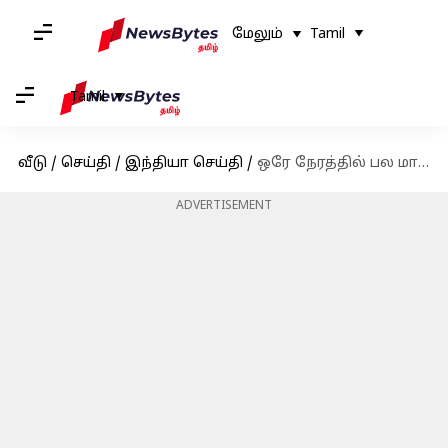
மேலும்
Tamil
Tamil
வீடு
/
செய்தி
/
இந்தியா செய்தி
/
ஒரே நேரத்தில் பல மாநிலங்களில் SIR வாக்காளர் திருத்தம்? தேர்தல் ஆணையம் நாளை பத்திரிகையாளர் சந்திப்பில் அறிவிக்க வாய்ப்பு
ADVERTISEMENT