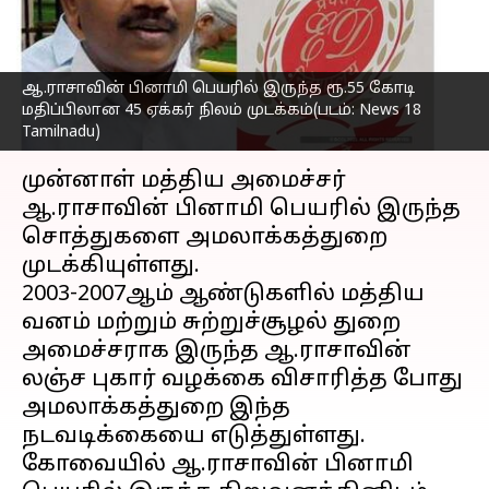
பினாமி சொத்துக்கள்
முடக்கம்!
எழுதியவர்
Dec 25, 2022
09:29 pm
Sindhuja SM
ஆ.ராசாவின் பினாமி பெயரில் இருந்த ரூ.55 கோடி
மதிப்பிலான 45 ஏக்கர் நிலம் முடக்கம்(படம்: News 18
Tamilnadu)
செய்தி முன்னோட்டம்
முன்னாள் மத்திய அமைச்சர்
ஆ.ராசாவின் பினாமி பெயரில் இருந்த
சொத்துகளை அமலாக்கத்துறை
முடக்கியுள்ளது.
2003-2007ஆம் ஆண்டுகளில் மத்திய
வனம் மற்றும் சுற்றுச்சூழல் துறை
அமைச்சராக இருந்த ஆ.ராசாவின்
லஞ்ச புகார் வழக்கை விசாரித்த போது
அமலாக்கத்துறை இந்த
நடவடிக்கையை எடுத்துள்ளது.
கோவையில் ஆ.ராசாவின் பினாமி