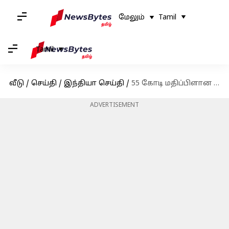
மேலும்
Tamil
Tamil
வீடு
/
செய்தி
/
இந்தியா செய்தி
/
55 கோடி மதிப்பிளான நிலம் - முன்னாள் அமைச்சர் ஆ.ராசா பினாமி சொத்துக்கள் முடக்கம்!
ADVERTISEMENT