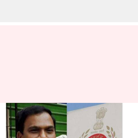
55 கோடி மதிப்பிளான
நிலம் - முன்னாள்
அமைச்சர் ஆ.ராசா