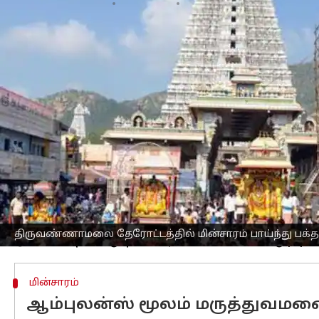
எழுதியவர்
Nov 23, 2023
09:00 pm
Nivetha P
செய்தி முன்னோட்டம்
திருவண்ணாமலை
அண்ணாமலையார் கோய
திருத்தேரோட்டம் நடைபெற்றது.
திருவண்ணாமலையில்
கார்த்திகை தீபம
விழாவின் 7ம் நாளான இன்று பஞ்ச ரதங்
அதன்படி முதலில் விநாயகர் தேர் பக்தர்க
2வது வள்ளி-தெய்வானையுடனான முருகப
இந்த திரு தேரோட்டத்தில் பங்கேற்று சா
லட்சக்கணக்கான பக்தர்கள் இன்று திர
பக்தர்கள் கூட்டம் அலைமோதும் என்னும
திருவண்ணாமலை தேரோட்டத்தில் மின்சாரம் பாய்ந்து பக்த
மின்சாரம்
ஆம்புலன்ஸ் மூலம் மருத்துவமனை