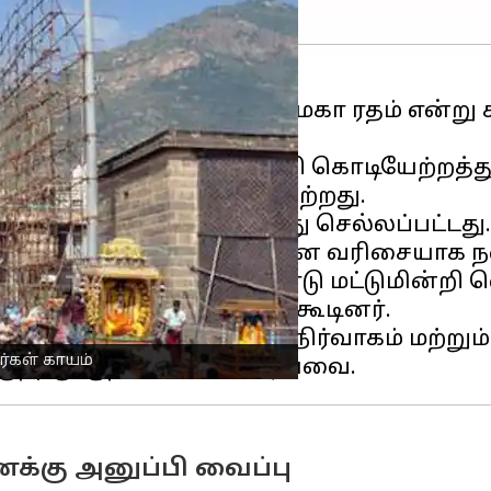
ிலில் இன்று(நவ.,23) மகா ரதம் என்று
்
திருவிழா கடந்த 17ம் தேதி கொடியேற்றத
களின் தேரோட்டம் நடைபெற்றது.
ளால் மாடவீதியில் இழுத்து செல்லப்பட்டது.
்பெருமான் தேரோட்டம் என வரிசையாக நட
மி தரிசனம் செய்ய தமிழ்நாடு மட்டுமின்றி 
ுவண்ணாமலையில் ஒன்று கூடினர்.
் காரணத்தினால் கோயில் நிர்வாகம் மற்
ர்கள் காயம்
க்கு அனுப்பி வைப்பு