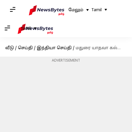
மேலும்
Tamil
Tamil
வீடு
/
செய்தி
/
இந்தியா செய்தி
/
மதுரை யாதவா கல்லூரியில் கல்வி உதவித்தொகை குறித்து மாணவர்களுக்கு விழிப்புணர்வு
ADVERTISEMENT