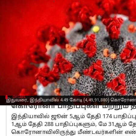
எழுதியவர்
Jun 06, 2023
12:04 pm
Sindhuja SM
செய்தி முன்னோட்டம்
நேற்று(ஜூன் 5) 174ஆக இருந்த தினசரி
இந்தியா
வில் செயலில் உள்ள கொரோனா 3
இதுவரை, இந்தியாவில் 4.49 கோடி (4,49,
கொரோனாவால் இதுவரை ஏற்பட்ட உயிரிழப்
கடந்த 24 மணிநேரதத்தில் மட்டும் 2 உயி
கேரளா, தமிழ்நாடு மற்றும் தெலுங்கானா
details
இதுவரை, இந்தியாவில் 4.49 கோடி (4,49,91,880) கொரோனா ப
கொரோனா பாதிப்புகள் மற்றும் த
இந்தியாவில் ஜூன் 5ஆம் தேதி 174 பாதிப்பு
1ஆம் தேதி 288 பாதிப்புகளும், மே 31ஆம் த
கொரோனாவிலிருந்து மீண்டவர்களின் எண்ணிக