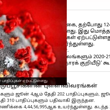
கொரோனா
,001ஆக சரிவடைந்துள்ளது. இது மொத்த 
91,880) கொரோனா பாதிப்புகள் ஏற்பட்டுள்ளத
புகள் 5,31,884ஆக உயர்ந்துள்ளது.
ரிழப்புகள் பதிவாகியுள்ளன.
 ஆகிய மூன்று தென் மாநிலங்களும் 2020-2
ாதிப்புகள் ஏற்பட்டுள்ளது.
டுப்பூசிகளின் புள்ளிவிவரங்கள்
களும் ஜூன் 4ஆம் தேதி 202 பாதிப்புகளும், ஜூ
ேதி 310 பாதிப்புகளும் பதிவாகி இருந்தன.
்கை 4,44,56,995ஆக உயர்ந்துள்ளது. கடந்த 24 