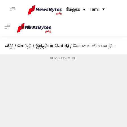
மேலும்
Tamil
Tamil
வீடு
/
செய்தி
/
இந்தியா செய்தி
/
கோவை விமான நிலையத்தில் கொரோனா பரிசோதனை மையம் தொடக்கம்-விமான நிலைய இயக்குனர் துவக்கி வைத்தார்
ADVERTISEMENT