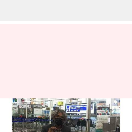
கோவை விமான
நிலையத்தில் கொரோனா
பரிசோதனை மையம்