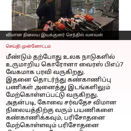
தொடக்கம்-விமான
நிலைய இயக்குனர்
துவக்கி வைத்தார்
எழுதியவர்
Dec 25, 2022
10:32 pm
Nivetha P
விமான நிலைய இயக்குனர் செந்தில் வளவன்
செய்தி முன்னோட்டம்
மீண்டும் தற்போது உலக நாடுகளில்
உருமாறிய கொரோனா வைரஸ் பிஎப்7
வேகமாக பரவி வருகிறது.
இதனை தொடர்ந்து கண்காணிப்பு
பணிகள் அனைத்து இடங்களிலும்
மேற்கொள்ளப்பட்டு வருகிறது.
அதன்படி, கோவை சர்வதேச விமான
நிலையத்திற்கு வரும் பயணிகளை
கண்காணிக்கவும், பரிசோதனை
மேற்கொள்ளவும் பரிசோதனை