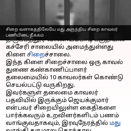
நீக்கம்
எழுதியவர்
Nov 29, 2023
08:31 pm
Nivetha P
செய்தி முன்னோட்டம்
சிறை வளாகத்திலேயே மது அருந்திய சிறை காவலர்
பணியிடை நீக்கம்
திருப்பத்தூர்-வாணியம்பாடி பகுதியில்
கச்சேரி சாலையில் அமைந்துள்ளது
கிளை
சிறை
ச்சாலை.
இந்த கிளை சிறைச்சாலை ஒரு காவல்
துணை கண்காணிப்பாளர்
தலைமையில் 10 காவலர்கள் கொண்டு
செயல்பட்டு வருகிறது.
இவர்களுள் தலைமை காவலர்
பதவியில் இருக்கும் ஜெயக்குமார்
என்பவர் சிறையிலுள்ள கைதிகளை
பார்க்கவரும் உறவினர்களிடம் பணம்
வாங்குவதாகவும், இரவுநேரத்தில்
மது