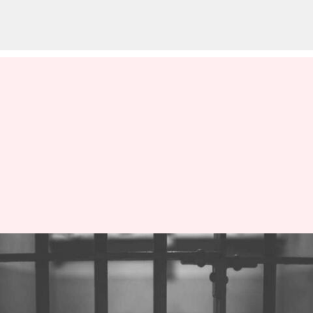
சிறை வளாகத்திலேயே
மது அருந்திய சிறை
காவலர் பணியிடை