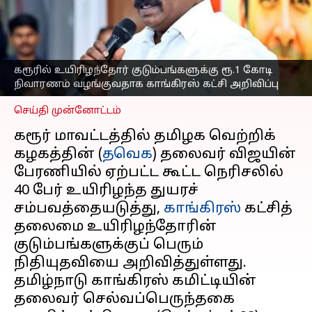
கோடி நிவாரணம்
வழங்குவதாக காங்கிரஸ்
கட்சி அறிவிப்பு
எழுதியவர்
Sep 28, 2025
03:46 pm
கரூரில் உயிரிழந்தோர் குடும்பங்களுக்கு ரூ.1 கோடி
Sekar Chinnappan
நிவாரணம் வழங்குவதாக காங்கிரஸ் கட்சி அறிவிப்பு
செய்தி முன்னோட்டம்
கரூர் மாவட்டத்தில் தமிழக வெற்றிக்
கழகத்தின் (
தவெக
) தலைவர் விஜயின்
பேரணியில் ஏற்பட்ட கூட்ட நெரிசலில்
40 பேர் உயிரிழந்த துயரச்
சம்பவத்தையடுத்து,
காங்கிரஸ்
கட்சித்
தலைமை உயிரிழந்தோரின்
குடும்பங்களுக்குப் பெரும்
நிதியுதவியை அறிவித்துள்ளது.
தமிழ்நாடு காங்கிரஸ் கமிட்டியின்
தலைவர் செல்வப்பெருந்தகை