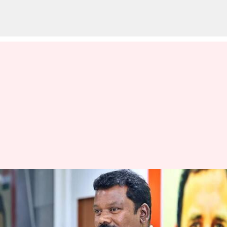
கரூர் கூட்ட நெரிசல்
சோகம்: உயிரிழந்தோர்
குடும்பங்களுக்கு ரூ.1