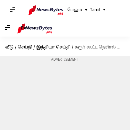
மேலும்
Tamil
Tamil
வீடு
/
செய்தி
/
இந்தியா செய்தி
/
கரூர் கூட்ட நெரிசல் சோகம்: உயிரிழந்தோர் குடும்பங்களுக்கு ரூ.1 கோடி நிவாரணம் வழங்குவதாக காங்கிரஸ் கட்சி அறிவிப்பு
ADVERTISEMENT