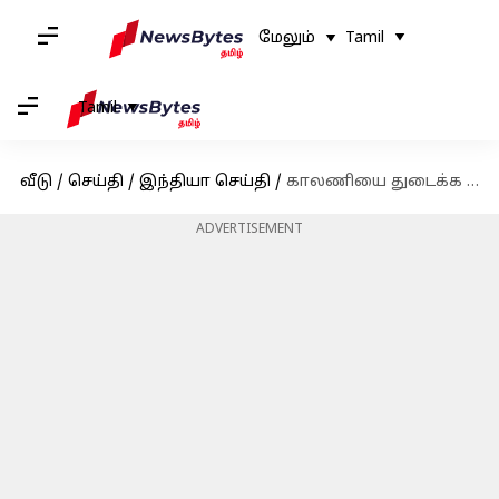
மேலும்
Tamil
Tamil
வீடு
/
செய்தி
/
இந்தியா செய்தி
/
காலணியை துடைக்க வைத்து இஸ்லாமிய மாணவியை இழிவுபடுத்திய ஆசிரியை: கோவையில் பரபரப்பு
ADVERTISEMENT