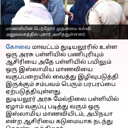
இழிவுபடுத்திய ஆசிரியை:
கோவையில் பரபரப்பு
எழுதியவர்
Nov 22, 2023
12:26 pm
Sindhuja SM
மாணவியின் பெற்றோர் முதன்மை கல்வி
அலுவலகத்தில் புகார் அளித்துள்ளனர்.
செய்தி முன்னோட்டம்
கோவை
மாவட்டம் துடியலூரில் உள்ள
ஒரு அரசு பள்ளியில் பணிபுரியும்
ஆசிரியை அதே பள்ளியில் பயிலும்
ஒரு இஸ்லாமிய மாணவியை
வகுப்பறையில் வைத்து இழிவுபடுத்தி
இருக்கும் சம்பவம் பெரும் பரபரப்பை
ஏற்படுத்தியுள்ளது.
துடியலூர் அரசு மேல்நிலை பள்ளியில்
ஏழாம் வகுப்பு படித்து வரும் ஒரு
இஸ்லாமிய மாணவியிடம், அபிநயா
என்ற ஆசிரியை கடுமையாக நடந்து