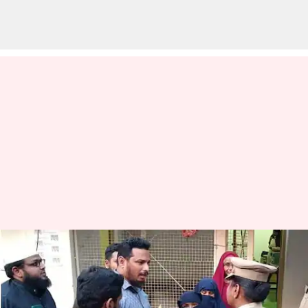
காலணியை துடைக்க
வைத்து இஸ்லாமிய
மாணவியை