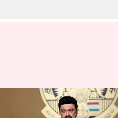
தஞ்சாவூர், சேலத்தில்,
ரூ.60 கோடி மதிப்பில் மினி
டைடல் பூங்காக்கள்: