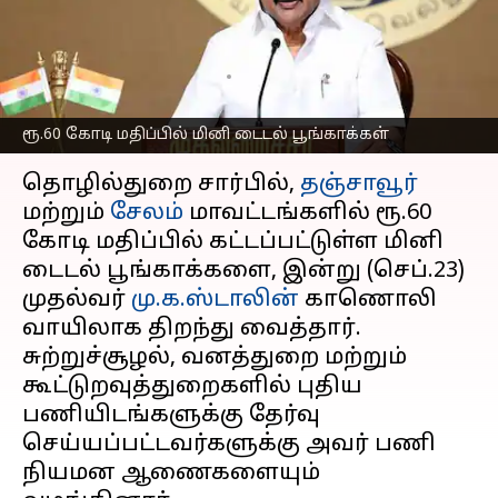
முதல்வர் ஸ்டாலின்
திறந்து வைத்தார்
எழுதியவர்
Sep 23, 2024
03:07 pm
Venkatalakshmi V
ரூ.60 கோடி மதிப்பில் மினி டைடல் பூங்காக்கள்
செய்தி முன்னோட்டம்
தொழில்துறை சார்பில்,
தஞ்சாவூர்
மற்றும்
சேலம்
மாவட்டங்களில் ரூ.60
கோடி மதிப்பில் கட்டப்பட்டுள்ள மினி
டைடல் பூங்காக்களை, இன்று (செப்.23)
முதல்வர்
மு.க.ஸ்டாலின்
காணொலி
வாயிலாக திறந்து வைத்தார்.
சுற்றுச்சூழல், வனத்துறை மற்றும்
கூட்டுறவுத்துறைகளில் புதிய
பணியிடங்களுக்கு தேர்வு
செய்யப்பட்டவர்களுக்கு அவர் பணி
நியமன ஆணைகளையும்