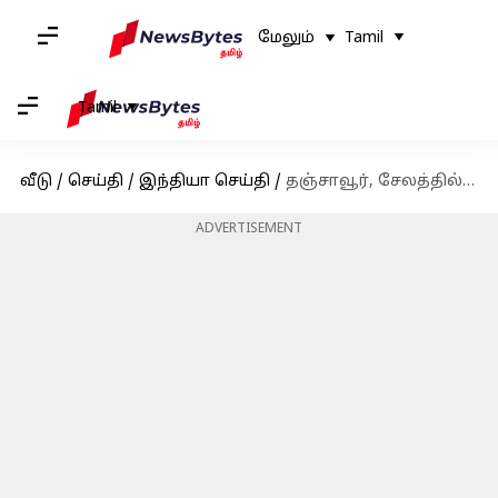
மேலும்
Tamil
Tamil
வீடு
/
செய்தி
/
இந்தியா செய்தி
/
தஞ்சாவூர், சேலத்தில், ரூ.60 கோடி மதிப்பில் மினி டைடல் பூங்காக்கள்: முதல்வர் ஸ்டாலின் திறந்து வைத்தார்
ADVERTISEMENT