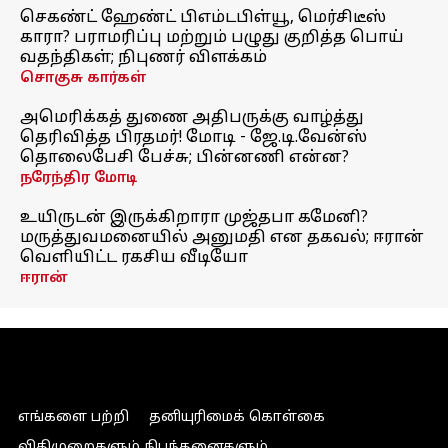
செகண்ட் ஹேண்ட் பிஎம்டபிள்யூ, மெர்சிடீஸ்
காரா? பராமரிப்பு மற்றும் பழுது குறித்த பொய்
வதந்திகள்; நிபுணர் விளக்கம்
சொகுசு கார்கள்
அமெரிக்கத் துணை அதிபருக்கு வாழ்த்து
தெரிவித்த பிரதமர்! மோடி - ஜே.டி.வேன்ஸ்
தொலைபேசி பேச்சு; பின்னணி என்ன?
நரேந்திர மோடி
உயிருடன் இருக்கிறாரா முஜ்தபா கமேனி?
மருத்துவமனையில் அனுமதி என தகவல்; ஈரான்
வெளியிட்ட ரகசிய வீடியோ
ஈரான்
எங்களை பற்றி
தனியுரிமைக் கொள்கை
விதிமுறைகளும் நிபந்தனைகளும்