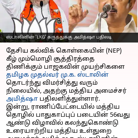
கருத்துக்கு அமித்ஷா
பதிலடி
எழுதியவர்
Mar 07, 2025
02:19 pm
Venkatalakshmi V
ஸ்டாலினின் 'LKG' கருத்துக்கு அமித்ஷா பதிலடி
செய்தி முன்னோட்டம்
தேசிய கல்விக் கொள்கையின் (NEP)
கீழ் மும்மொழி சூத்திரத்தை
திணிக்கும் பாஜகவின் முயற்சிகளை
தமிழக முதல்வர்
மு.க. ஸ்டாலின்
தொடர்ந்து விமர்சித்து வரும்
நிலையில், அதற்கு மத்திய அமைச்சர்
அமித்ஷா
பதிலளித்துள்ளார்.
இன்று, ராணிப்பேட்டையில் மத்திய
தொழில் பாதுகாப்புப் படையின் 56வது
ஆண்டு விழாவில் கலந்துகொண்டு
உரையாற்றிய மத்திய உள்துறை