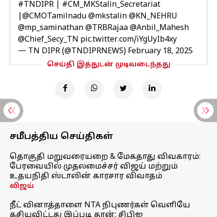
#TNDIPR
|
#CM_MKStalin_Secretariat
|
@CMOTamilnadu
@mkstalin
@KN_NEHRU
@mp_saminathan
@TRBRajaa
@Anbil_Mahesh
@Chief_Secy_TN
pic.twitter.com/iYgUyIb4xy
— TN DIPR (@TNDIPRNEWS)
February 18, 2025
செய்தி இத்துடன் முடிவடைந்தது
சமீபத்திய செய்திகள்
தொகுதி மறுவரையறை & மேகதாது விவகாரம்:
பேரவையில் முதலமைச்சர் விஜய் மற்றும்
உதயநிதி ஸ்டாலின் காரசார விவாதம்
விஜய்
நீட் வினாத்தாளை NTA நிபுணர்கள் வெளியே
கசியவிட்டது இப்படி தான்: சிபிஐ