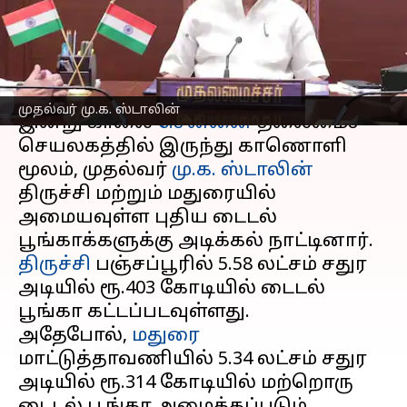
அடிக்கல் நாட்டினார்
எழுதியவர்
Feb 18, 2025
12:55 pm
Venkatalakshmi V
செய்தி முன்னோட்டம்
முதல்வர் மு.க. ஸ்டாலின்
இன்று காலை
சென்னை
தலைமைச்
செயலகத்தில் இருந்து காணொளி
மூலம், முதல்வர்
மு.க. ஸ்டாலின்
திருச்சி மற்றும் மதுரையில்
அமையவுள்ள புதிய டைடல்
திருச்சி
பஞ்சப்பூரில் 5.58 லட்சம் சதுர
அடியில் ரூ.403 கோடியில் டைடல்
பூங்கா கட்டப்படவுள்ளது.
அதேபோல்,
மதுரை
மாட்டுத்தாவணியில் 5.34 லட்சம் சதுர
அடியில் ரூ.314 கோடியில் மற்றொரு