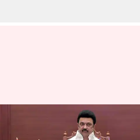
திருச்சி, மதுரையில் புதிய
டைடல் பூங்காக்கள்:
முதல்வர் ஸ்டாலின்