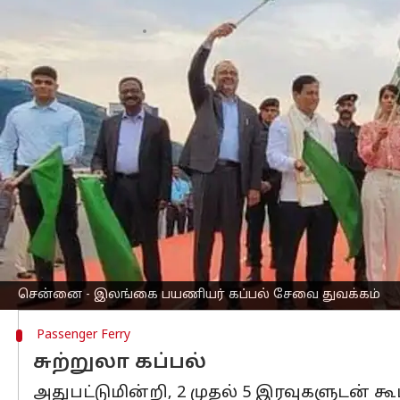
எழுதியவர்
Jun 06, 2023
10:52 am
Arul Jothe
செய்தி முன்னோட்டம்
மத்திய அரசின்
'சாகர்மாலா' திட்டத்தி
நடவடிக்கையை எடுத்து வருகிறது.
திட்டத்தின் கீழ் பயணிகள் கப்பல்கள் 
இந்நிலையில் நேற்று, எம்.வி. எம்பிரஸ்
சர்பானந்தா சோனோவால் கொடியசைத்து
இந்த சொகுசு கப்பல்,
சென்னை
- இலங்
இலங்கையில் உள்ள 3 துறைமுகங்களை இ
சென்னை - இலங்கை பயணியர் கப்பல் சேவை துவக்கம்
Passenger Ferry
சுற்றுலா கப்பல்
அதுபட்டுமின்றி, 2 முதல் 5 இரவுகளுடன் 