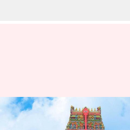
சென்னை வடபழனி
முருகன் கோயிலுக்கு
நள்ளிரவில் வந்த