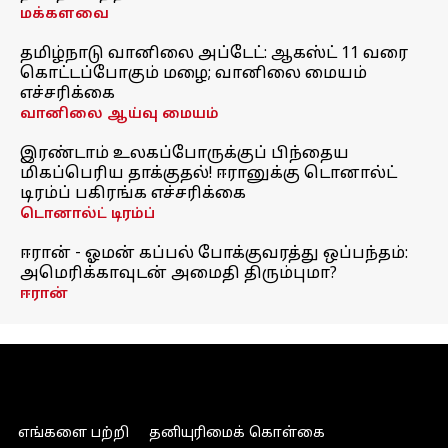
மக்களவை
தமிழ்நாடு வானிலை அப்டேட்: ஆகஸ்ட் 11 வரை
கொட்டப்போகும் மழை; வானிலை மையம்
எச்சரிக்கை
வானிலை ஆய்வு மையம்
இரண்டாம் உலகப்போருக்குப் பிந்தைய
மிகப்பெரிய தாக்குதல்! ஈரானுக்கு டொனால்ட்
டிரம்ப் பகிரங்க எச்சரிக்கை
டொனால்ட் டிரம்ப்
ஈரான் - ஓமன் கப்பல் போக்குவரத்து ஒப்பந்தம்:
அமெரிக்காவுடன் அமைதி திரும்புமா?
ஈரான்
எங்களை பற்றி
தனியுரிமைக் கொள்கை