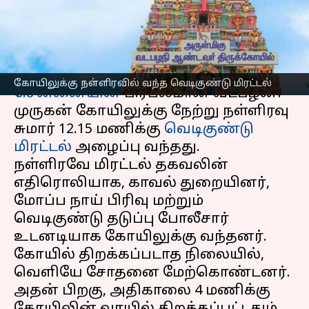
வெடிகுண்டு மிரட்டல்
எழுதியவர்
Dec 30, 2024
01:26 pm
Venkatalakshmi V
செய்தி முன்னோட்டம்
கோயிலுக்கு நள்ளிரவில் வந்த வெடிகுண்டு மிரட்டல்
சென்னையின்
பிரபலமான வடபழனி
முருகன் கோயிலுக்கு நேற்று நள்ளிரவு
சுமார் 12.15 மணிக்கு
வெடிகுண்டு
மிரட்டல்
அழைப்பு வந்தது.
நள்ளிரவே மிரட்டல் தகவலின்
எதிரொலியாக, காவல் துறையினர்,
மோப்ப நாய் பிரிவு மற்றும்
வெடிகுண்டு தடுப்பு போலீசார்
உடனடியாக கோயிலுக்கு வந்தனர்.
கோயில் திறக்கப்படாத நிலையில்,
வெளியே சோதனை மேற்கொண்டனர்.
அதன் பிறகு, அதிகாலை 4 மணிக்கு