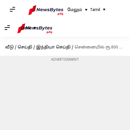
மேலும்
Tamil
Tamil
வீடு
/
செய்தி
/
இந்தியா செய்தி
/
சென்னையில் ரூ.800 கோடி மோசடி செய்து கைதாகி ஜாமீனில் வெளியேவந்த ஹிஜாவு நிறுவன நிர்வாகி தூக்கிட்டு தற்கொலை
ADVERTISEMENT