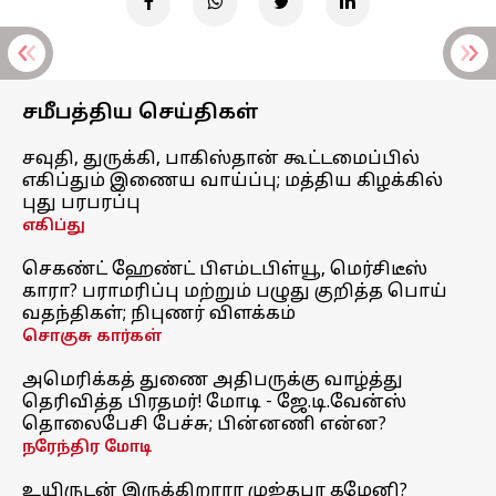
சமீபத்திய செய்திகள்
சவுதி, துருக்கி, பாகிஸ்தான் கூட்டமைப்பில்
எகிப்தும் இணைய வாய்ப்பு; மத்திய கிழக்கில்
புது பரபரப்பு
எகிப்து
செகண்ட் ஹேண்ட் பிஎம்டபிள்யூ, மெர்சிடீஸ்
காரா? பராமரிப்பு மற்றும் பழுது குறித்த பொய்
வதந்திகள்; நிபுணர் விளக்கம்
சொகுசு கார்கள்
அமெரிக்கத் துணை அதிபருக்கு வாழ்த்து
தெரிவித்த பிரதமர்! மோடி - ஜே.டி.வேன்ஸ்
தொலைபேசி பேச்சு; பின்னணி என்ன?
நரேந்திர மோடி
உயிருடன் இருக்கிறாரா முஜ்தபா கமேனி?