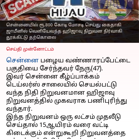
வெளியேவந்த ஹிஜாவு
நிறுவன நிர்வாகி
தூக்கிட்டு தற்கொலை
சென்னையில் ரூ.800 கோடி மோசடி செய்து கைதாகி
எழுதியவர்
Feb 22, 2023
11:10 am
ஜாமீனில் வெளியேவந்த ஹிஜாவு நிறுவன நிர்வாகி
Nivetha P
தூக்கிட்டு தற்கொலை
செய்தி முன்னோட்டம்
சென்னை
பழைய வண்ணாரப்பேட்டை
பகுதியை சேர்ந்தவர் நேரு(47).
இவர் சென்னை கீழ்ப்பாக்கம்
டெய்லர்ஸ் சாலையில் செயல்பட்டு
வந்த நிதி நிறுவனமான ஹிஜாவு
நிறுவனத்தில் முகவராக பணிபுரிந்து
வந்தார்.
இந்த நிறுவனம் ஒரு லட்சம் முதலீடு
செய்தால் 15ஆயிரம் வரை வட்டி
கிடைக்கும் என்றுகூறி நிறுவனத்தை