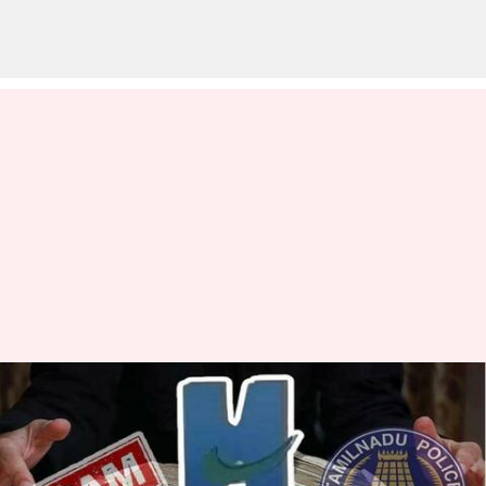
சென்னையில் ரூ.800
கோடி மோசடி செய்து
கைதாகி ஜாமீனில்