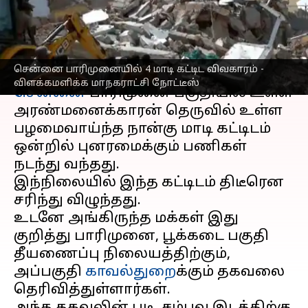
மாநகராட்சி நோட்டீஸ்
எழுதியவர்
Apr 20, 2023
01:14 pm
Nivetha P
செய்தி முன்னோட்டம்
சென்னை பாரிமுனையில் 4 மாடி கட்டிட விவகாரம் -
விளக்கமளிக்க மாநகராட்சி நோட்டீஸ்
சென்னை
பாரிமுனை பகுதியில் உள்ள
அரண்மனைக்காரன் தெருவில் உள்ள
பழமைவாய்ந்த நான்கு மாடி கட்டிடம்
ஒன்றில் புனரமைக்கும் பணிகள்
நடந்து வந்தது.
இந்நிலையில் இந்த கட்டிடம் திடீரென
சரிந்து விழுந்தது.
உடனே அங்கிருந்த மக்கள் இது
குறித்து பாரிமுனை, பூக்கடை பகுதி
தீயணைப்பு நிலையத்திற்கும்,
அப்பகுதி
காவல்துறை
க்கும் தகவலை
தெரிவித்துள்ளார்கள்.