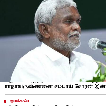
எழுதியவர்
Feb 01, 2024
06:52 pm
Sindhuja SM
செய்தி முன்னோட்டம்
புதிய ஆட்சியை அமைக்க தனக்கு அழைப்ப
ஜார்க்கண்ட்
முக்தி மோர்ச்சா கட்சி தலை
பணமோசடி குற்றச்சாட்டின் பேரில் முன
வியத்தகு முறையில் கைது செய்யப்பட்டார
அப்போதிலிருந்து முதலமைச்சர் இல்லாத
குறிப்பிட்டுள்ளார்.
ஜார்க்கண்ட் மாநிலத்தை ஜேஎம்எம்-
காங்
இந்நிலையில், அம்மாநில முதல்வர் நேற்ற
அதனால், ஆளும் கூட்டணியை சேர்ந்த 5 
ஜார்க்கண்ட்