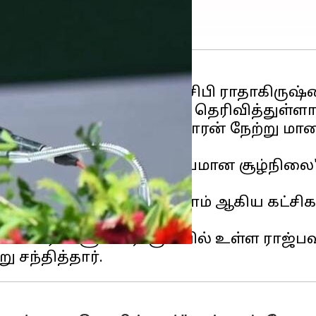
ு விடுக்குமாறு ஆளுநர் சிபி ராதாகிருஷ
வர் சம்பாய் சோரன் இன்று தெரிவித்துள்ளார
்னாள் முதல்வர் ஹேமந்த் சோரன் நேற்று 
்.
தால், மாநிலத்தில் "குழப்பமான சூழ்நில
கிரஸ்
-ராஷ்ட்ரீய ஜனதா தளம் ஆகிய கட்சிக
ு கைது செய்யப்பட்டார்.
எம்எல்ஏக்களுடன் ராஞ்சியில் உள்ள ராஜ்