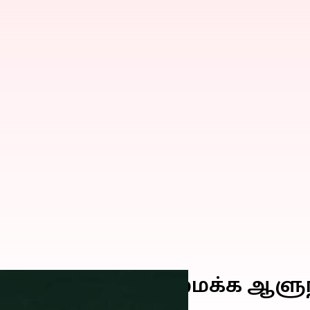
 புதிய ஆட்சியை அமைக்க ஆளுந