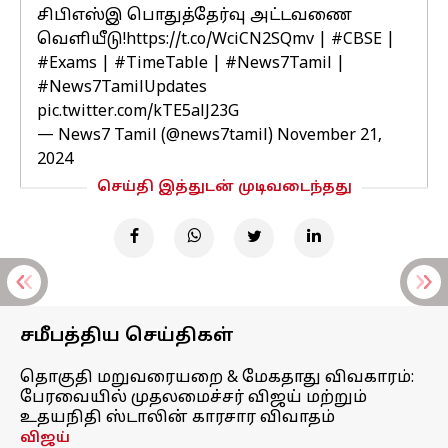
சிபிஎஸ்இ பொதுத்தேர்வு அட்டவணை
வெளியீடு!
https://t.co/WciCN2SQmv
|
#CBSE
|
#Exams
|
#TimeTable
|
#News7Tamil
|
#News7TamilUpdates
pic.twitter.com/kTE5alJ23G
— News7 Tamil (@news7tamil)
November 21,
2024
செய்தி இத்துடன் முடிவடைந்தது
சமீபத்திய செய்திகள்
தொகுதி மறுவரையறை & மேகதாது விவகாரம்:
பேரவையில் முதலமைச்சர் விஜய் மற்றும்
உதயநிதி ஸ்டாலின் காரசார விவாதம்
விஜய்