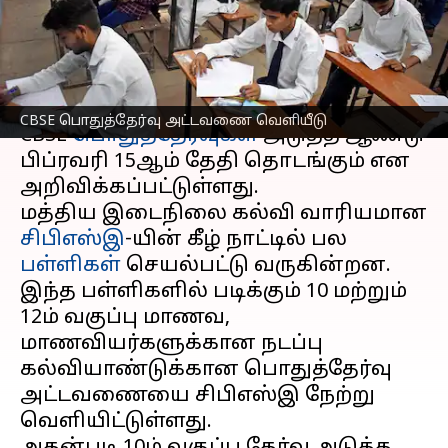
துவக்கம்
எழுதியவர்
Nov 21, 2024
08:13 am
Venkatalakshmi V
செய்தி முன்னோட்டம்
CBSE பொதுத்தேர்வு அட்டவணை வெளியீடு
CBSE
பொதுத்தேர்வுகள்
அடுத்த ஆண்டு
பிப்ரவரி 15ஆம் தேதி தொடங்கும் என
அறிவிக்கப்பட்டுள்ளது.
மத்திய இடைநிலை கல்வி வாரியமான
சிபிஎஸ்இ
-யின் கீழ் நாட்டில் பல
பள்ளிகள்
செயல்பட்டு வருகின்றன.
இந்த பள்ளிகளில் படிக்கும் 10 மற்றும்
12ம் வகுப்பு மாணவ,
மாணவியர்களுக்கான நடப்பு
கல்வியாண்டுக்கான பொதுத்தேர்வு
அட்டவணையை சிபிஎஸ்இ நேற்று
வெளியிட்டுள்ளது.