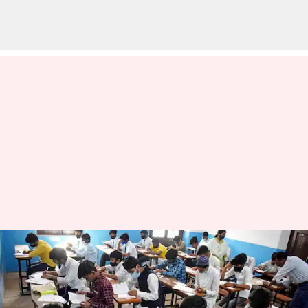
CBSE பொதுத்தேர்வு
அட்டவணை வெளியீடு:
பிப்ரவரி 15ல் தேர்வுகள்