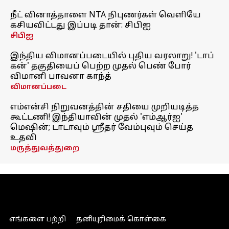
நீட் வினாத்தாளை NTA நிபுணர்கள் வெளியே
கசியவிட்டது இப்படி தான்: சிபிஐ
சிபிஐ
இந்திய விமானப்படையில் புதிய வரலாறு! 'டாப்
கன்' தகுதியைப் பெற்ற முதல் பெண் போர்
விமானி பாவனா காந்த்
விமானப்படை
எம்என்சி நிறுவனத்தின் சதியை முறியடித்த
கூட்டணி! இந்தியாவின் முதல் 'எம்ஆர்ஐ'
மெஷின்; டாடாவும் ஸ்ரீதர் வேம்புவும் செய்த
உதவி
மருத்துவத்துறை
எங்களை பற்றி
தனியுரிமைக் கொள்கை