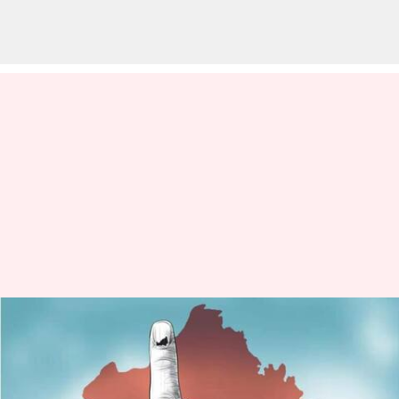
ராஜஸ்தானில் இன்று
சட்டசபை தேர்தல்;
ஆட்சியை பிடிக்க