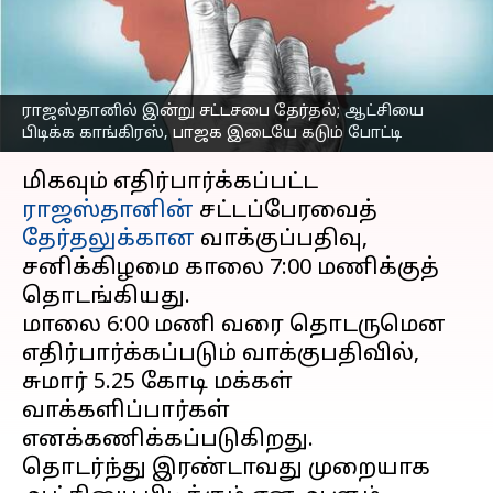
காங்கிரஸ், பாஜக
இடையே கடும் போட்டி
எழுதியவர்
Nov 25, 2023
09:21 am
Venkatalakshmi V
ராஜஸ்தானில் இன்று சட்டசபை தேர்தல்; ஆட்சியை
பிடிக்க காங்கிரஸ், பாஜக இடையே கடும் போட்டி
செய்தி முன்னோட்டம்
மிகவும் எதிர்பார்க்கப்பட்ட
ராஜஸ்தானின்
சட்டப்பேரவைத்
தேர்தலுக்கான
வாக்குப்பதிவு,
சனிக்கிழமை காலை 7:00 மணிக்குத்
தொடங்கியது.
மாலை 6:00 மணி வரை தொடருமென
எதிர்பார்க்கப்படும் வாக்குபதிவில்,
சுமார் 5.25 கோடி மக்கள்
வாக்களிப்பார்கள்
எனக்கணிக்கப்படுகிறது.
தொடர்ந்து இரண்டாவது முறையாக