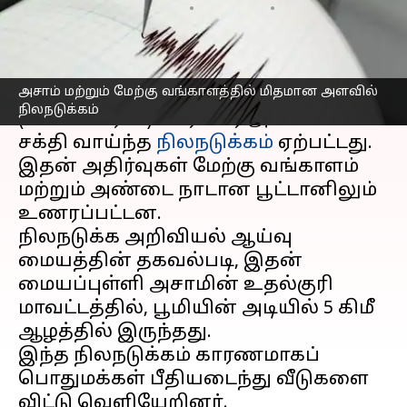
எழுதியவர்
Sep 14, 2025
06:52 pm
Sekar Chinnappan
செய்தி முன்னோட்டம்
அசாம் மற்றும் மேற்கு வங்காளத்தில் மிதமான அளவில்
அசாமில்
ஞாயிற்றுக்கிழமை
நிலநடுக்கம்
(செப்டம்பர் 14) 5.8 ரிக்டர் அளவிலான
சக்தி வாய்ந்த
நிலநடுக்கம்
ஏற்பட்டது.
இதன் அதிர்வுகள் மேற்கு வங்காளம்
மற்றும் அண்டை நாடான பூட்டானிலும்
உணரப்பட்டன.
நிலநடுக்க அறிவியல் ஆய்வு
மையத்தின் தகவல்படி, இதன்
மையப்புள்ளி அசாமின் உதல்குரி
மாவட்டத்தில், பூமியின் அடியில் 5 கிமீ
ஆழத்தில் இருந்தது.
இந்த நிலநடுக்கம் காரணமாகப்
பொதுமக்கள் பீதியடைந்து வீடுகளை
விட்டு வெளியேறினர்.