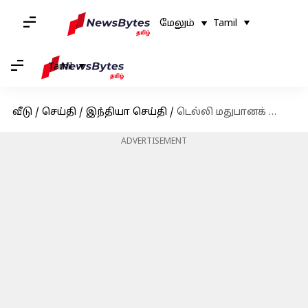
மேலும்
Tamil
Tamil
வீடு
/
செய்தி
/
இந்தியா செய்தி
/
டெல்லி மதுபானக் கொள்கை வழக்கு: அரவிந்த் கெஜ்ரிவாலுக்கு சிபிஐ சம்மன்
ADVERTISEMENT