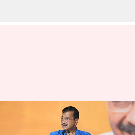
டெல்லி மதுபானக்
கொள்கை வழக்கு:
அரவிந்த் கெஜ்ரிவாலுக்கு