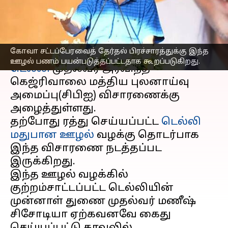
சிபிஐ சம்மன்
எழுதியவர்
Apr 14, 2023
06:08 pm
Sindhuja SM
செய்தி முன்னோட்டம்
கோவா சட்டப்பேரவைத் தேர்தல் பிரச்சாரத்துக்கு இந்த
ஊழல் பணம் பயன்படுத்தப்பட்டதாக கூறப்படுகிறது.
டெல்லி
முதல்வர் அரவிந்த்
கெஜ்ரிவாலை மத்திய புலனாய்வு
அமைப்பு(சிபிஐ) விசாரணைக்கு
அழைத்துள்ளது.
தற்போது ரத்து செய்யப்பட்ட
டெல்லி
மதுபான ஊழல்
வழக்கு தொடர்பாக
இந்த விசாரணை நடத்தப்பட
இருக்கிறது.
இந்த ஊழல் வழக்கில்
குற்றம்சாட்டப்பட்ட டெல்லியின்
முன்னாள் துணை முதல்வர் மணீஷ்
சிசோடியா ஏற்கவனவே கைது