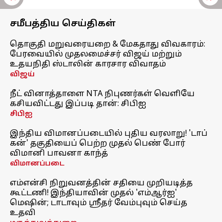
சமீபத்திய செய்திகள்
தொகுதி மறுவரையறை & மேகதாது விவகாரம்:
பேரவையில் முதலமைச்சர் விஜய் மற்றும்
உதயநிதி ஸ்டாலின் காரசார விவாதம்
விஜய்
நீட் வினாத்தாளை NTA நிபுணர்கள் வெளியே
கசியவிட்டது இப்படி தான்: சிபிஐ
சிபிஐ
இந்திய விமானப்படையில் புதிய வரலாறு! 'டாப்
கன்' தகுதியைப் பெற்ற முதல் பெண் போர்
விமானி பாவனா காந்த்
விமானப்படை
எம்என்சி நிறுவனத்தின் சதியை முறியடித்த
கூட்டணி! இந்தியாவின் முதல் 'எம்ஆர்ஐ'
மெஷின்; டாடாவும் ஸ்ரீதர் வேம்புவும் செய்த
உதவி