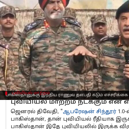
எழுதியவர்
Oct 03, 2025
06:06 pm
Sekar Chinnappan
செய்தி முன்னோட்டம்
பாகிஸ்தான்
, இந்தியாவுக்கு எதிரான அ
அவ்வாறு செய்யாவிட்டால் உலக வரைபடத்தி
தளபதி ஜெனரல் உபேந்திர திவேதி வெள்ள
சமீபத்திய ஆபரேஷன் சிந்தூர் நடவடிக்
கடைப்பிடிக்காது என்றும், இது ஒரு இன்
புவியியல் மாற்றம்
பாகிஸ்தானுக்கு இந்திய ராணுவ தளபதி கடும் எச்சரிக்கை
புவியியல் மாற்றம் நடக்கும் என 
ஜெனரல் திவேதி, "
ஆபரேஷன் சிந்தூர்
1.0-
பாகிஸ்தான், தான் புவியியல் ரீதியாக இரு
பாகிஸ்தான் இதே புவியியலில் இருக்க விர