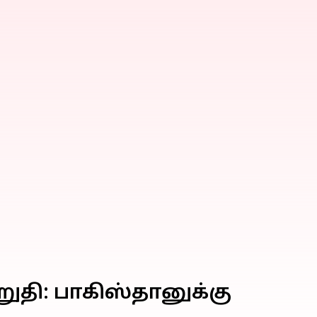
றுதி: பாகிஸ்தானுக்கு