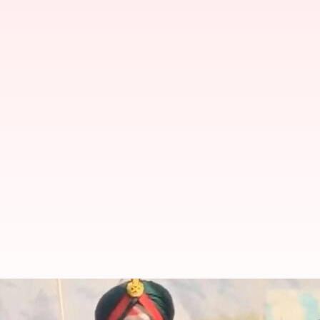
பயங்கரவாதத்தை நிறுத்தாவி
இந்திய ராணுவ தளபதி கடும