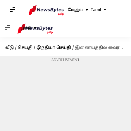
மேலும்
Tamil
Tamil
வீடு
/
செய்தி
/
இந்தியா செய்தி
/
இணையத்தில் வைரலாக பரவும் பிரபாகரனின் உறுதி செய்யப்படாத தற்போதைய புகைப்படம்
ADVERTISEMENT