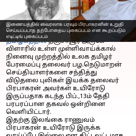
தற்போதைய புகைப்படம்
எழுதியவர்
Feb 15, 2023
12:31 pm
Nivetha P
இணையத்தில் வைரலாக பரவும் பிரபாகரனின் உறுதி
செய்தி முன்னோட்டம்
செய்யப்படாத தற்போதைய புகைப்படம் என கூறப்படும்
எடிட்டிங் புகைப்படம்
தமிழகத்தில்
தஞ்சாவூர் அருகே
விளாரில் உள்ள முள்ளிவாய்க்கால்
நினைவு முற்றத்தில் உலக தமிழர்
பேரமைப்பு தலைவர் பழ.நெடுமாறன்
செய்தியாளர்களை சந்தித்து
விடுதலை புலிகள் இயக்க தலைவர்
பிரபாகரன் அவர்கள் உயிரோடு
இருப்பதாக கடந்த பிப்.,13ம் தேதி
பரபரப்பான தகவல் ஒன்றினை
வெளியிட்டார்.
இதற்கு இலங்கை ராணுவம்
பிரபாகரன் உயிரோடு இருக்க