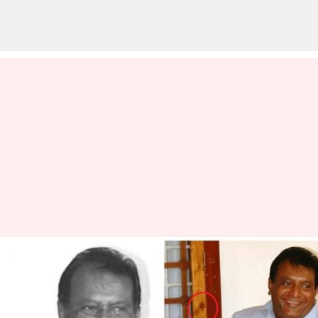
இணையத்தில் வைரலாக
பரவும் பிரபாகரனின்
உறுதி செய்யப்படாத