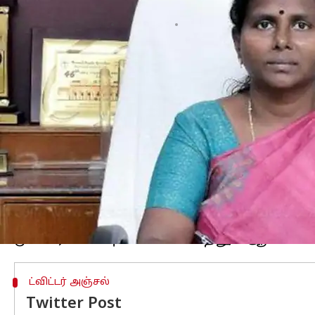
எழுதியவர்
May 11, 2023
05:32 pm
Nivetha P
செய்தி முன்னோட்டம்
சென்னை
கலெக்டர் அமிர்த ஜோதி அவர
அதில் அவர், 2022-23ம் ஆண்டு மானிய
பொருளாதார வளர்ச்சியினை ஊக்குவிக்க
அறிவித்தார்.
அதன்படி இந்த திட்டத்தின் மூலம், உற
பாலகம் அமைத்து வருவாய் ஈட்ட தாட்
இதற்கு விண்ணப்பிக்க 18 முதல் 65 வ
இந்த திட்டத்தில் ஆதிதிராவிடர் மற்ற
ட்விட்டர் அஞ்சல்
Twitter Post