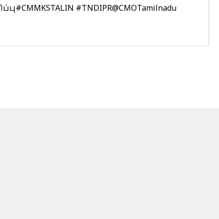
ப்பு
#CMMKSTALIN
#TNDIPR
@CMOTamilnadu