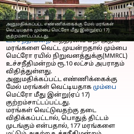
உச்ச நீதிமன்றம்
எழுதியவர்
Apr 17, 2023
04:27 pm
Sindhuja SM
அனுமதிக்கப்பட்ட எண்ணிக்கைக்கு மேல் மரங்கள்
செய்தி முன்னோட்டம்
வெட்டியதாக மும்பை மெட்ரோ மீது இன்று(ஏப் 17)
குற்றம்சாட்டப்பட்டது.
உச்சநீதிமன்ற
உத்தரவை மீறி அதிக
மரங்களை வெட்ட முயன்றதால் மும்பை
மெட்ரோ ரயில் நிறுவனத்துக்கு(MMRCL)
உச்சநீதிமன்றம் ரூ.10 லட்சம் அபராதம்
விதித்துள்ளது.
அனுமதிக்கப்பட்ட எண்ணிக்கைக்கு
மேல் மரங்கள் வெட்டியதாக
மும்பை
மெட்ரோ மீது இன்று(ஏப் 17)
குற்றம்சாட்டப்பட்டது.
மரங்கள் வெட்டுவதற்கு தடை
விதிக்கப்பட்டால், பொதுத் திட்டம்
முடங்கும் என்பதால், 177 மரங்களை