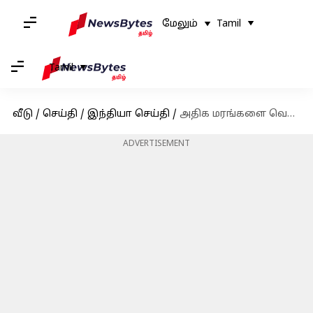
மேலும்
Tamil
Tamil
வீடு
/
செய்தி
/
இந்தியா செய்தி
/
அதிக மரங்களை வெட்ட முற்பட்டதற்காக மும்பை மெட்ரோவிற்கு அபராதம்: உச்ச நீதிமன்றம்
ADVERTISEMENT