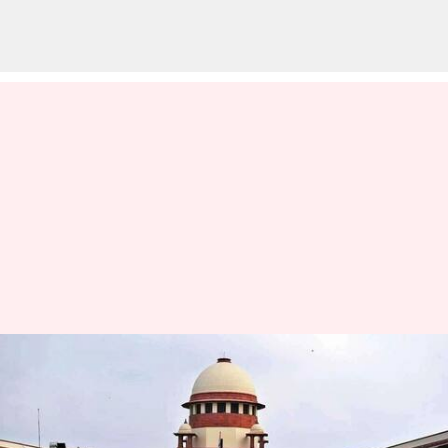
அதிக மரங்களை வெட்ட
முற்பட்டதற்காக மும்பை
மெட்ரோவிற்கு அபராதம்: