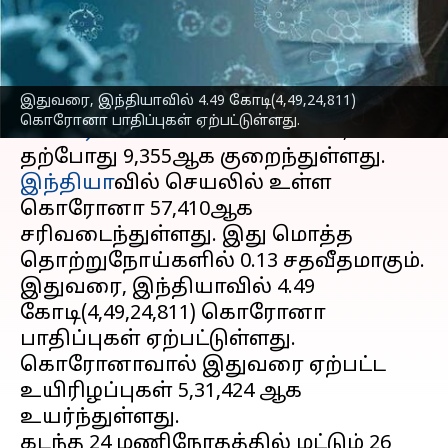
எழுதியவர்
Apr 27, 2023
11:59 am
Sindhuja SM
செய்தி முன்னோட்டம்
இதுவரை, இந்தியாவில் 4.49 கோடி(4,49,24,811)
நேற்று(ஏப்-26) 9,629ஆக இருந்த தினசரி
கொரோனா பாதிப்புகள் ஏற்பட்டுள்ளது.
கொரோனா
வின் எண்ணிக்கை,
இந்தியா
வில் செயலில் உள்ள
கொரோனா 57,410ஆக
சரிவடைந்துள்ளது. இது மொத்த
தொற்றுநோய்களில் 0.13 சதவீதமாகும்.
இதுவரை, இந்தியாவில் 4.49
கோடி(4,49,24,811) கொரோனா
பாதிப்புகள் ஏற்பட்டுள்ளது.
கொரோனாவால் இதுவரை ஏற்பட்ட
உயிரிழப்புகள் 5,31,424 ஆக
உயர்ந்துள்ளது.
கடந்த 24 மணிநேரதத்தில் மட்டும் 26