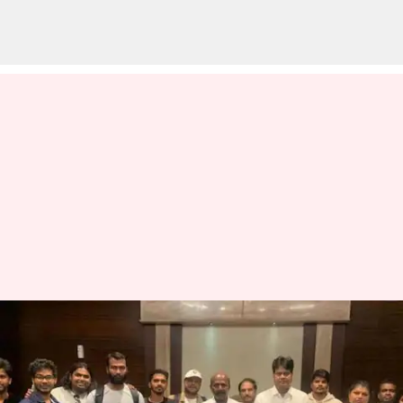
'ஆப்ரேஷன் அஜய்'-
இஸ்ரேலில் இருந்து
தமிழகம் திரும்பிய 28