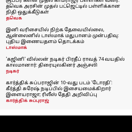
சூப்பர் க்ளீன் முதல் காமராஜர் பள்ளிகள் வரை:
தவெக அரசின் முதல் பட்ஜெட்டில் பள்ளிக்கான
நிதி ஒதுக்கீடுகள்
தவெக
இனி வரிசையில் நிற்க தேவையில்லை,
ஆன்லைனில் டாஸ்மாக் மதுபானம் முன்பதிவு:
புதிய இணையதளம் தொடக்கம்
டாஸ்மாக்
'கஜினி' வில்லன் நடிகர் பிரதீப் ராவத் 74 வயதில்
காலமானார்: திரையுலகினர் அஞ்சலி
நடிகர்
கார்த்திக் சுப்பராஜின் 10-வது படம் 'டோரதி':
கீர்த்தி சுரேஷ் நடிப்பில் இசையமைக்கிறார்
இளையராஜா; ரிலீஸ் தேதி அறிவிப்பு
கார்த்திக் சுப்புராஜ்