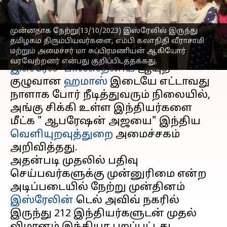
தமிழர்கள்
எழுதியவர்
Oct 14, 2023
03:45 pm
Srinath r
முன்னதாக நேற்று(13/10/2023) இஸ்ரேலில் இருந்து
தமிழகம் திரும்பியவர்களை, எம்பி கலாநிதி வீராசாமி
செய்தி முன்னோட்டம்
மற்றும் அமைச்சர் மா சுப்பிரமணியன் ஆகியோர்
வரவேற்றனர் என்பது குறிப்பிடத்தக்கது.
இஸ்ரேல்- பாலஸ்தீனிய
ஆயுத
குழுவான
ஹமாஸ்
இடையே எட்டாவது
நாளாக போர் நீடித்துவரும் நிலையில்,
அங்கு சிக்கி உள்ள இந்தியர்களை
மீட்க " ஆபரேஷன் அஜயை" இந்திய
வெளியுறவுத்துறை
அமைச்சகம்
அறிவித்தது.
அதன்படி முதலில் பதிவு
செய்பவர்களுக்கு முன்னுரிமை என்ற
அடிப்படையில் நேற்று முன்தினம்
இஸ்ரேலின்
டெல் அவிவ் நகரில்
இருந்து 212 இந்தியர்களுடன் முதல்