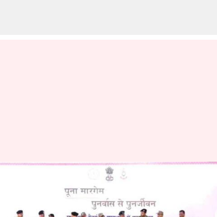
சத்தீஸ்கரில் 208
நக்சலைட்டுகள் 153
ஆயுதங்களுடன்