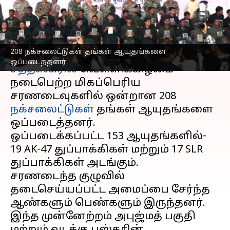
சரணடைந்தனர்
எழுதியவர்
Oct 17, 2025
03:57 pm
Venkatalakshmi V
செய்தி முன்னோட்டம்
208 நக்சலைட்டுகள் தங்கள் ஆயுதங்களை
ஒப்படைத்தனர்
சத்தீஸ்கரில்
வெள்ளிக்கிழமை
நடைபெற்ற மிகப்பெரிய
சரணடைவுகளில் ஒன்றான 208
நக்சலைட்டுகள்
தங்கள் ஆயுதங்களை
ஒப்படைத்தனர்.
ஒப்படைக்கப்பட்ட 153 ஆயுதங்களில்-
19 AK-47 துப்பாக்கிகள் மற்றும் 17 SLR
துப்பாக்கிகள் அடங்கும்.
சரணடைந்த குழுவில்
தடைசெய்யப்பட்ட அமைப்பை சேர்ந்த
ஆண்களும் பெண்களும் இருந்தனர்.
இந்த முன்னேற்றம் அபுஜ்மத் பகுதி