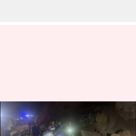
ஹிமாச்சல பிரதேசத்தில்
நிலச்சரிவில் சிக்கிய
பேருந்து;