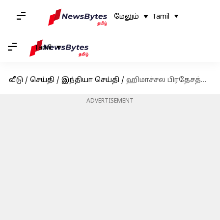
மேலும்
Tamil
Tamil
வீடு
/
செய்தி
/
இந்தியா செய்தி
/
ஹிமாச்சல பிரதேசத்தில் நிலச்சரிவில் சிக்கிய பேருந்து; இடிபாடுகளுக்குள் புதைந்து 15 பேர் உயிரிழப்பு
ADVERTISEMENT