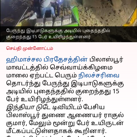
இடிபாடுகளுக்குள்
புதைந்து 15 பேர்
உயிரிழப்பு
எழுதியவர்
Oct 08, 2025
07:52 am
பேருந்து இடிபாடுகளுக்கு அடியில் புதைந்ததில்
Venkatalakshmi V
குறைந்தது 15 பேர் உயிரிழந்துள்ளனர்
செய்தி முன்னோட்டம்
ஹிமாச்சல பிரதேசத்தின்
பிலாஸ்பூர்
மாவட்டத்தில் செவ்வாய்க்கிழமை
மாலை ஏற்பட்ட பெரும்
நிலச்சரிவை
தொடர்ந்து பேருந்து இடிபாடுகளுக்கு
அடியில் புதைந்ததில் குறைந்தது 15
இந்தியா டுடே டிவியிடம்
பேசிய
பிலாஸ்பூர் துணை ஆணையர் ராகுல்
குமார், மேலும் மூன்று பேர் உயிருடன்
மீட்கப்பட்டுள்ளதாகக் கூறினார்.