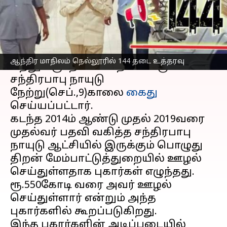
எழுதியவர்
Sep 10, 2023
05:18 pm
Nivetha P
செய்தி முன்னோட்டம்
ஆந்திரா
முன்னாள்-முதல்வரும்,
ஆந்திர மாநிலம் நெல்லூரில் 144 தடை உத்தரவு
தெலுங்குதேச கட்சி தலைவருமான
சந்திரபாபு நாயுடு
நேற்று(செப்.,9)காலை
கைது
செய்யப்பட்டார்.
கடந்த 2014ம் ஆண்டு முதல் 2019வரை
முதல்வர் பதவி வகித்த சந்திரபாபு
நாயுடு ஆட்சியில் இருக்கும் பொழுது
திறன் மேம்பாட்டுத்துறையில் ஊழல்
செய்துள்ளதாக புகார்கள் எழுந்தது.
ரூ.550கோடி வரை அவர் ஊழல்
செய்துள்ளார் என்றும் அந்த
புகார்களில் கூறப்படுகிறது.
இந்த புகார்களின் அடிப்படையில்