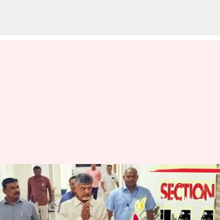
ஆந்திர மாநிலம்
நெல்லூரில் 144 தடை
உத்தரவு