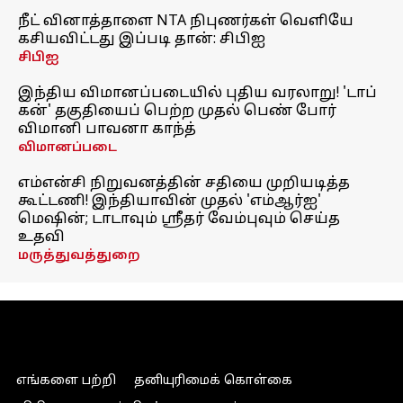
நீட் வினாத்தாளை NTA நிபுணர்கள் வெளியே
கசியவிட்டது இப்படி தான்: சிபிஐ
சிபிஐ
இந்திய விமானப்படையில் புதிய வரலாறு! 'டாப்
கன்' தகுதியைப் பெற்ற முதல் பெண் போர்
விமானி பாவனா காந்த்
விமானப்படை
எம்என்சி நிறுவனத்தின் சதியை முறியடித்த
கூட்டணி! இந்தியாவின் முதல் 'எம்ஆர்ஐ'
மெஷின்; டாடாவும் ஸ்ரீதர் வேம்புவும் செய்த
உதவி
மருத்துவத்துறை
எங்களை பற்றி
தனியுரிமைக் கொள்கை