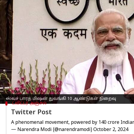
எழுதியவர்
Oct 02, 2024
04:37 pm
Venkatalakshmi V
செய்தி முன்னோட்டம்
"ஸ்வச் பாரத் மிஷன் என்பது வெறும் தூ
ஏழைகள் மற்றும் பெண்களுக்கு வேலை வா
தெரிவித்தார்.
இந்த பணி தொடங்கி 10 ஆண்டுகள் நிறைவ
இந்தியர்களின் மன உறுதிக்கு இது ஒரு எடு
"அவர்கள் அதை தங்கள் வாழ்க்கையின் 
[பொது இயக்கம்] ஆக்கிய எங்கள் சஃபாய் 
ஸ்வச் பாரத் மிஷன் துவங்கி 10 ஆண்டுகள் நிறைவு
ட்விட்டர் அஞ்சல்
Twitter Post
A phenomenal movement, powered by 140 crore India
— Narendra Modi (@narendramodi)
October 2, 2024