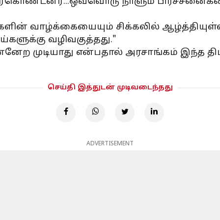
்கொண்டனர்...ஒவ்வொரு நாளும் பிரச்சனைகள
ளின் வாழ்க்கையையும் சிக்கலில் ஆழ்த்தியுள்ள
களுக்கு வழிவகுத்தது."
ன்னேற முடியாது என்பதால் அரசாங்கம் இந்த த
செய்தி இத்துடன் முடிவடைந்தது
ADVERTISEMENT