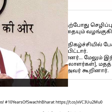
ய்மைத் திட்டம் மட்டுமல்ல, தற்போது செழி
ய்ப்பையும் கண்ணியத்தையும் வழங்குகிற
டைந்ததைக் குறிக்கும் நிகழ்ச்சியில் ப
த்துக்காட்டு எனக்குறிப்பிட்டார்.
ஒரு பகுதியாக ஆக்கியுள்ளனர்... மேலும
மித்ரா [துப்புரவுத் தொழிலாளர்கள்], மதத
ns!
#10YearsOfSwachhBharat
https://t.co/xVC3Uu2Mu0